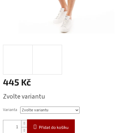
445 Kč
Měrná
Zvolte variantu
cena:
Varianta
Přidat do košíku