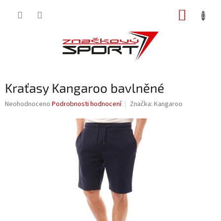
Přejít
NÁKUP
na
obsah
KOŠÍK
Kraťasy Kangaroo bavlněné
Průměrné
Neohodnoceno
Podrobnosti hodnocení
Značka:
Kangaroo
hodnocení
produktu
je
0,0
z
5
hvězdiček.