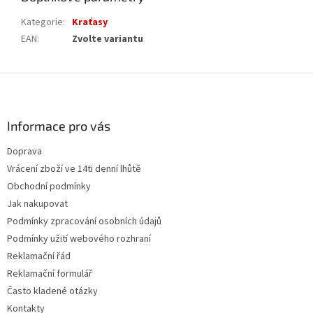
Kategorie
:
Kraťasy
EAN
:
Zvolte variantu
Z
á
p
a
Informace pro vás
t
Doprava
í
Vrácení zboží ve 14ti denní lhůtě
Obchodní podmínky
Jak nakupovat
Podmínky zpracování osobních údajů
Podmínky užití webového rozhraní
Reklamační řád
Reklamační formulář
Často kladené otázky
Kontakty