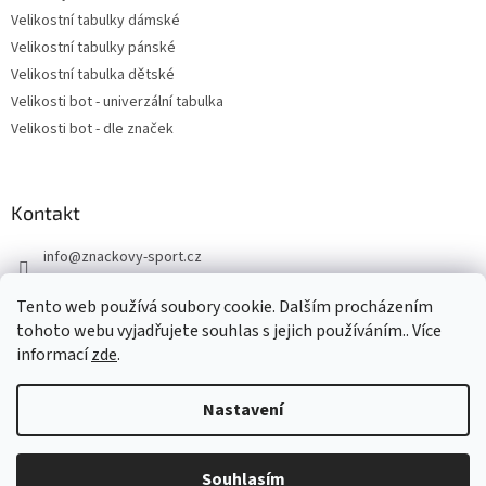
Velikostní tabulky dámské
Velikostní tabulky pánské
Velikostní tabulka dětské
Velikosti bot - univerzální tabulka
Velikosti bot - dle značek
Kontakt
info
@
znackovy-sport.cz
https://www.facebook.com/ZnackovySport
Tento web používá soubory cookie. Dalším procházením
tohoto webu vyjadřujete souhlas s jejich používáním.. Více
informací
zde
.
Nastavení
Vytvořil Shoptet
DOVOLENÁ - objednávky přijaté nyní odešleme v pondělí 10.8.
Souhlasím
Copyright 2026
Značkový sport
. Všechna práva vyhrazena.