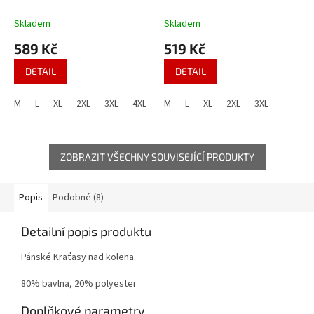
Skladem
Skladem
589 Kč
519 Kč
DETAIL
DETAIL
M
L
XL
2XL
3XL
4XL
M
L
XL
2XL
3XL
ZOBRAZIT VŠECHNY SOUVISEJÍCÍ PRODUKTY
Popis
Podobné (8)
Detailní popis produktu
Pánské Kraťasy nad kolena.
80% bavlna, 20% polyester
Doplňkové parametry