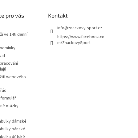
e pro vás
Kontakt
info
@
znackovy-sport.cz
ží ve 14ti denní
https://www.facebook.co
m/ZnackovySport
podmínky
vat
pracování
dajů
žití webového
 řád
 formulář
ené otázky
tabulky dámské
tabulky pánské
tabulka dětské