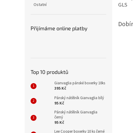
n
GLS
Ostatní
e
l
Dobír
Přijímáme online platby
Top 10 produktů
Gianvaglia pánské boxerky 10ks
395 Kč
Pánský nátělník Gianvaglia bílý
95 Kč
Pánský nátělník Gianvaglia
černý
95 Kč
Lee Cooper boxerky 10 ks černé