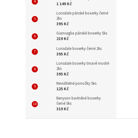
1 149 Kč
Lonsdale pánské boxerky černé
2ks
395 Kč
Gianvaglia pánské boxerky 5ks
219 Kč
Lonsdale boxerky černé 2ks
395 Kč
Lonsdale boxerky tmavě modré
2ks
395 Kč
Neviditelné ponožky 5ks
125 Kč
Benyson bavlněné boxerky
černé 5ks
319 Kč
Z
á
p