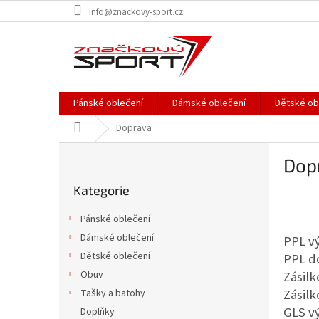
Přejít
info@znackovy-sport.cz
na
obsah
Pánské oblečení
Dámské oblečení
Dětské ob
Domů
Doprava
P
Dop
o
Přeskočit
s
Kategorie
kategorie
t
r
Pánské oblečení
a
Dámské oblečení
PPL v
n
Dětské oblečení
PPL d
n
í
Zásilk
Obuv
p
Zásil
Tašky a batohy
a
GLS v
Doplňky