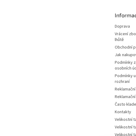
a
t
Informac
í
Doprava
Vrácení zbo
lhůtě
Obchodní 
Jak nakupo
Podmínky z
osobních ú
Podmínky u
rozhraní
Reklamační
Reklamační
Často klad
Kontakty
Velikostní 
Velikostní 
Velikostní 