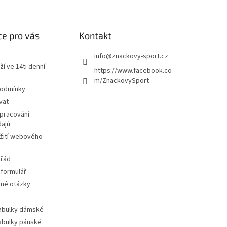
e pro vás
Kontakt
info
@
znackovy-sport.cz
ží ve 14ti denní
https://www.facebook.co
m/ZnackovySport
podmínky
vat
pracování
dajů
žití webového
 řád
 formulář
ené otázky
tabulky dámské
tabulky pánské