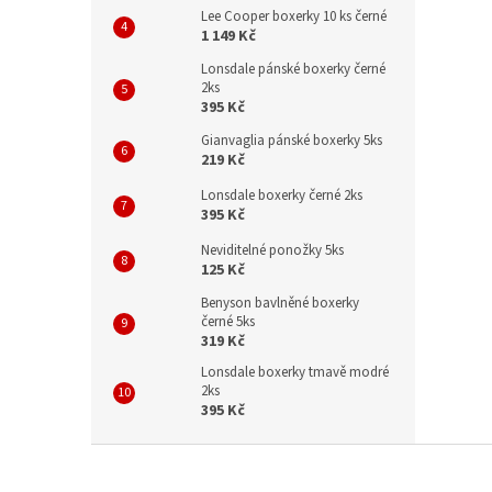
Lee Cooper boxerky 10 ks černé
1 149 Kč
Lonsdale pánské boxerky černé
2ks
395 Kč
Gianvaglia pánské boxerky 5ks
219 Kč
Lonsdale boxerky černé 2ks
395 Kč
Neviditelné ponožky 5ks
125 Kč
Benyson bavlněné boxerky
černé 5ks
319 Kč
Lonsdale boxerky tmavě modré
2ks
395 Kč
Z
á