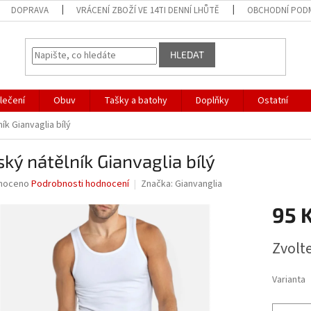
DOPRAVA
VRÁCENÍ ZBOŽÍ VE 14TI DENNÍ LHŮTĚ
OBCHODNÍ POD
HLEDAT
lečení
Obuv
Tašky a batohy
Doplňky
Ostatní
ík Gianvaglia bílý
ký nátělník Gianvaglia bílý
né
noceno
Podrobnosti hodnocení
Značka:
Gianvanglia
ní
95 
u
Měrná
Zvolt
cena:
ek.
Varianta