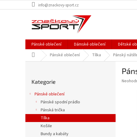
Přejít
info@znackovy-sport.cz
na
obsah
Pánské oblečení
Dámské oblečení
Dětské ob
Domů
Pánské oblečení
Tílka
Pánský nátěln
P
Páns
o
Přeskočit
s
Průměr
Neohod
Kategorie
kategorie
t
hodnoce
r
produkt
Pánské oblečení
a
je
Pánské spodní prádlo
0,0
n
z
Pánská trička
n
5
í
Tílka
hvězdič
p
Košile
a
Bundy a kabáty