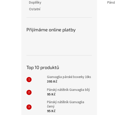
Páns
Doplňky
Ostatní
Přijímáme online platby
Top 10 produktů
Gianvaglia pánské boxerky 10ks
395 Kč
Pánský nátělník Gianvaglia bílý
95 Kč
Pánský nátělník Gianvaglia
černý
95 Kč