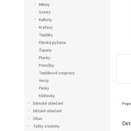
n
Mikiny
e
Svetry
l
Kalhoty
Kraťasy
Tepláky
Pánská pyžama
Župany
Plavky
Ponožky
Teplákové soupravy
Vesty
Pásky
Kšiltovky
Dámské oblečení
Popi
Dětské oblečení
Obuv
Det
Tašky a batohy