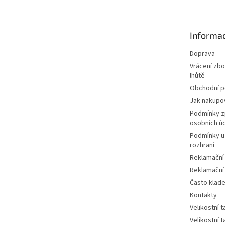
p
a
t
Informac
í
Doprava
Vrácení zbo
lhůtě
Obchodní 
Jak nakupo
Podmínky z
osobních ú
Podmínky u
rozhraní
Reklamační
Reklamační
Často klad
Kontakty
Velikostní 
Velikostní 