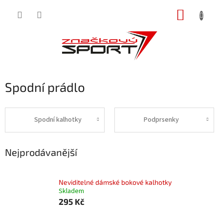
Přejít
NÁKUP
na
obsah
KOŠÍK
Spodní prádlo
Spodní kalhotky
Podprsenky
Nejprodávanější
Neviditelné dámské bokové kalhotky
Skladem
295 Kč