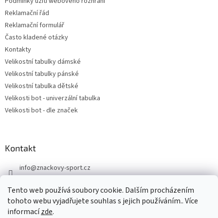
s
Podmínky užití webového rozhraní
u
Reklamační řád
Reklamační formulář
Často kladené otázky
Kontakty
Velikostní tabulky dámské
Velikostní tabulky pánské
Velikostní tabulka dětské
Velikosti bot - univerzální tabulka
Velikosti bot - dle značek
Kontakt
info
@
znackovy-sport.cz
https://www.facebook.com/ZnackovySport
Tento web používá soubory cookie. Dalším procházením
tohoto webu vyjadřujete souhlas s jejich používáním.. Více
informací
zde
.