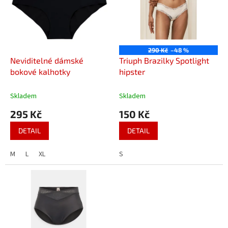
i
u
s
k
p
t
r
ů
o
290 Kč
–48 %
d
Neviditelné dámské
Triuph Brazilky Spotlight
u
bokové kalhotky
hipster
k
t
Skladem
Skladem
ů
295 Kč
150 Kč
DETAIL
DETAIL
M
L
XL
S