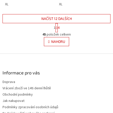
XL
XL
NAČÍST 12 DALŠÍCH
S
1
4
t
O
r
45
položek celkem
v
á
l
NAHORU
n
á
k
d
o
v
Z
a
á
c
á
n
í
p
í
p
a
Informace pro vás
r
t
v
Doprava
í
k
Vrácení zboží ve 14ti denní lhůtě
y
v
Obchodní podmínky
ý
Jak nakupovat
p
Podmínky zpracování osobních údajů
i