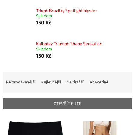
Triuph Brazilky Spotlight hipster
Skladem
150 Kč
Kalhotky Triumph Shape Sensation
Skladem
150 Kč
Ř
a
Nejprodávanější
Nejlevnější
Nejdražší
Abecedně
z
e
n
OTEVŘÍT FILTR
í
p
V
r
ý
o
p
d