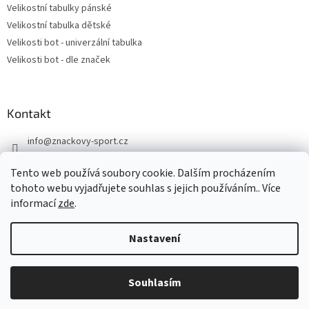
Velikostní tabulky pánské
Velikostní tabulka dětské
Velikosti bot - univerzální tabulka
Velikosti bot - dle značek
Kontakt
info
@
znackovy-sport.cz
https://www.facebook.com/ZnackovySport
Tento web používá soubory cookie. Dalším procházením
tohoto webu vyjadřujete souhlas s jejich používáním.. Více
informací
zde
.
Nastavení
Vytvořil Shoptet
DOVOLENÁ - objednávky přijaté nyní odešleme v pondělí 10.8.
Souhlasím
Copyright 2026
Značkový sport
. Všechna práva vyhrazena.
Děkujeme za pochopení.