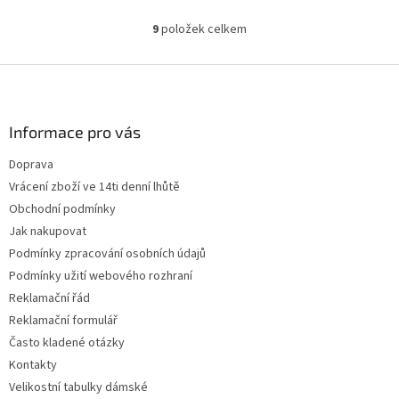
9
položek celkem
O
v
l
Z
á
á
d
p
a
a
Informace pro vás
c
t
í
Doprava
í
p
Vrácení zboží ve 14ti denní lhůtě
r
v
Obchodní podmínky
k
Jak nakupovat
y
Podmínky zpracování osobních údajů
v
ý
Podmínky užití webového rozhraní
p
Reklamační řád
i
Reklamační formulář
s
u
Často kladené otázky
Kontakty
Velikostní tabulky dámské