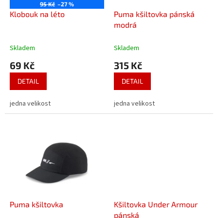
o
95 Kč
–27 %
d
Klobouk na léto
Puma kšiltovka pánská
u
modrá
k
t
Skladem
Skladem
ů
69 Kč
315 Kč
DETAIL
DETAIL
jedna velikost
jedna velikost
Puma kšiltovka
Kšiltovka Under Armour
pánská