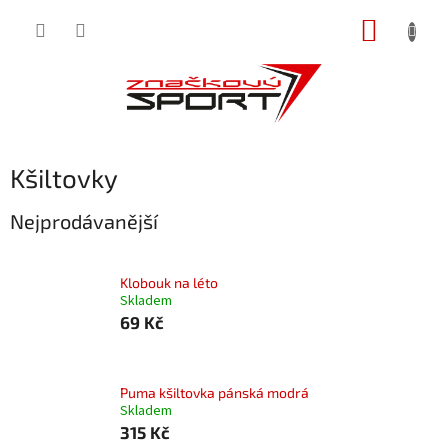
Přejít
NÁKUP
na
obsah
KOŠÍK
Kšiltovky
Nejprodávanější
Klobouk na léto
Skladem
69 Kč
Puma kšiltovka pánská modrá
Skladem
315 Kč