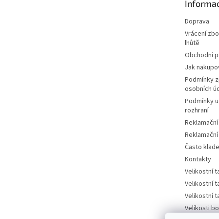
Informac
í
Doprava
Vrácení zbo
lhůtě
Obchodní 
Jak nakupo
Podmínky z
osobních ú
Podmínky u
rozhraní
Reklamační
Reklamační
Často klad
Kontakty
Velikostní 
Velikostní 
Velikostní 
Velikosti bo
tabulka