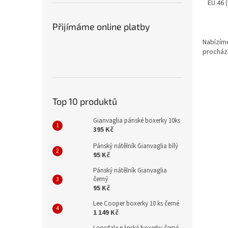
EU 46 
Přijímáme online platby
Nabízíme
procházk
Top 10 produktů
Gianvaglia pánské boxerky 10ks
395 Kč
Pánský nátělník Gianvaglia bílý
95 Kč
Pánský nátělník Gianvaglia
černý
95 Kč
Lee Cooper boxerky 10 ks černé
1 149 Kč
Lonsdale pánské boxerky černé