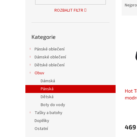
n
a
Nejpro
e
ROZBALIT FILTR
z
l
e
V
n
ý
Přeskočit
í
Kategorie
kategorie
p
p
i
r
Pánské oblečení
s
o
Dámské oblečení
p
d
r
u
Dětské oblečení
o
k
Obuv
d
t
Dámská
u
ů
Pánská
Hot T
k
Dětská
modr
t
ů
Boty do vody
Tašky a batohy
Doplňky
469
Ostatní