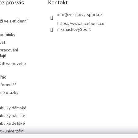
e pro vás
Kontakt
info
@
znackovy-sport.cz
ží ve 14ti denní
https://www.facebook.co
m/ZnackovySport
podmínky
vat
pracování
dajů
žití webového
 řád
 formulář
ené otázky
tabulky dámské
tabulky pánské
tabulka dětské
t - univerzální