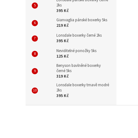
2ks
395 Kč
Gianvaglia pánské boxerky 5ks
219 Kč
Lonsdale boxerky černé 2ks
395 Kč
Neviditelné ponožky 5ks
125 Kč
Benyson bavlněné boxerky
černé 5ks
319 Kč
Lonsdale boxerky tmavě modré
2ks
395 Kč
Z
á
p
a
t