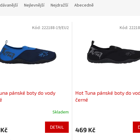
dávanější
Nejlevnější
Nejdražší
Abecedně
Kód:
222188-19/EU2
Kód:
22218
una pánské boty do vody
Hot Tuna pánské boty do vo
é
černé
Skladem
DETAIL
 Kč
469 Kč