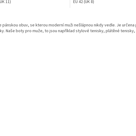
(UK 11)
EU 42 (UK 8)
O
v
 pánskou obuv, se kterou moderní muži nešlápnou nikdy vedle. Je určena p
l
y. Naše boty pro muže, to jsou například stylové tenisky, plátěné tenisky,
á
d
a
c
í
p
r
v
k
y
v
ý
p
i
s
u