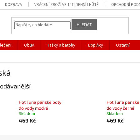
DOPRAVA
VRÁCENÍ ZBOŽÍ VE 14TI DENNÍ LHŮTĚ
OBCHODNÍ POD
HLEDAT
lečení
Obuv
Tašky a batohy
Doplňky
Ostatní
ská
odávanější
Hot Tuna pánské boty
Hot Tuna pánské
do vody modré
do vody černé
Skladem
Skladem
469 Kč
469 Kč