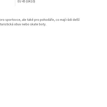
EU 45 (UK10)
z
5
hvězdiček.
ro sportovce, ale také pro pohodáře, co mají rádi delší
 turistická obuv nebo skate boty.