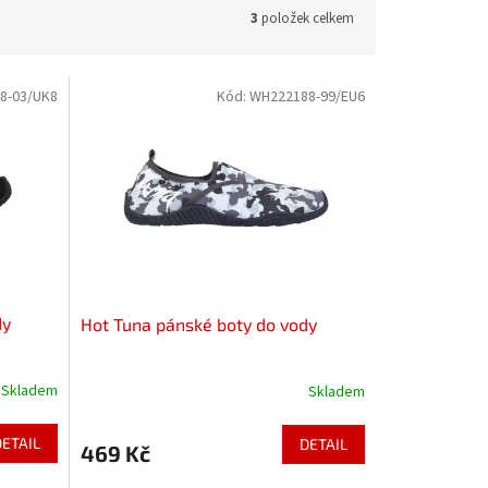
3
položek celkem
8-03/UK8
Kód:
WH222188-99/EU6
dy
Hot Tuna pánské boty do vody
Skladem
Skladem
Průměrné
hodnocení
produktu
DETAIL
DETAIL
469 Kč
je
1,0