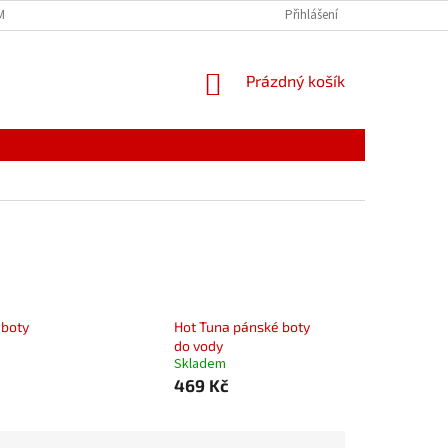
MÍNKY
JAK NAKUPOVAT
PODMÍNKY ZPRACOVÁNÍ OSOBNÍCH ÚDAJŮ
Přihlášení
NÁKUPNÍ
Prázdný košík
KOŠÍK
 boty
Hot Tuna pánské boty
do vody
Skladem
469 Kč