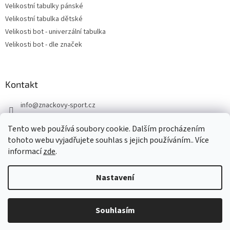
Velikostní tabulky pánské
Velikostní tabulka dětské
Velikosti bot - univerzální tabulka
Velikosti bot - dle značek
Kontakt
info
@
znackovy-sport.cz
https://www.facebook.com/ZnackovySport
Tento web používá soubory cookie. Dalším procházením
tohoto webu vyjadřujete souhlas s jejich používáním.. Více
informací
zde
.
Nastavení
Vytvořil Shoptet
DOVOLENÁ - objednávky přijaté nyní odešleme v pondělí 10.8.
Souhlasím
Copyright 2026
Značkový sport
. Všechna práva vyhrazena.
Děkujeme za pochopení.