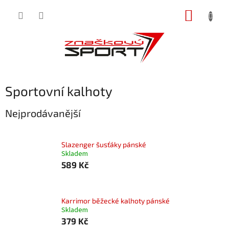
Přejít
NÁKUP
na
obsah
KOŠÍK
Sportovní kalhoty
Nejprodávanější
Slazenger šusťáky pánské
Skladem
589 Kč
Karrimor běžecké kalhoty pánské
Skladem
379 Kč