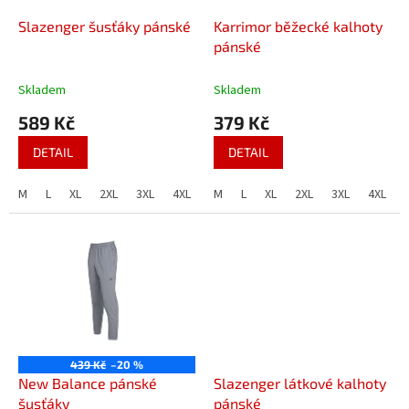
o
d
Slazenger šusťáky pánské
Karrimor běžecké kalhoty
u
pánské
k
t
Skladem
Skladem
ů
589 Kč
379 Kč
DETAIL
DETAIL
M
L
XL
2XL
3XL
4XL
M
L
XL
2XL
3XL
4XL
439 Kč
–20 %
New Balance pánské
Slazenger látkové kalhoty
šusťáky
pánské