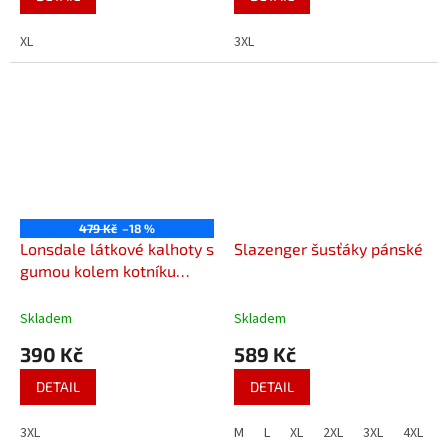
XL
3XL
479 Kč
–18 %
Lonsdale látkové kalhoty s
Slazenger šusťáky pánské
gumou kolem kotníku
pánské
Skladem
Skladem
390 Kč
589 Kč
DETAIL
DETAIL
3XL
M
L
XL
2XL
3XL
4XL