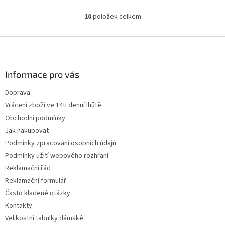
10
položek celkem
O
v
l
Z
á
á
d
p
a
a
Informace pro vás
c
t
í
Doprava
í
p
Vrácení zboží ve 14ti denní lhůtě
r
v
Obchodní podmínky
k
Jak nakupovat
y
Podmínky zpracování osobních údajů
v
ý
Podmínky užití webového rozhraní
p
Reklamační řád
i
Reklamační formulář
s
u
Často kladené otázky
Kontakty
Velikostní tabulky dámské