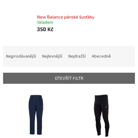
New Balance pánské šusťáky
Skladem
350 Kč
Ř
a
Nejprodávanější
Nejlevnější
Nejdražší
Abecedně
z
e
n
OTEVŘÍT FILTR
í
p
V
r
ý
o
p
d
i
u
s
k
p
t
r
ů