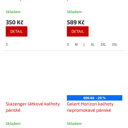
Skladem
Skladem
350 Kč
589 Kč
DETAIL
DETAIL
S
S
M
L
XL
2XL
3XL
4X
695 Kč
–29 %
Slazenger látkové kalhoty
Gelert Horizon kalhoty
pánské
nepromokavé pánské
Skladem
Skladem