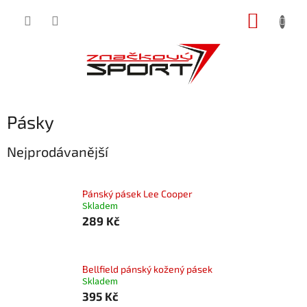
Přejít
NÁKUP
na
obsah
KOŠÍK
Pásky
Nejprodávanější
Pánský pásek Lee Cooper
Skladem
289 Kč
Bellfield pánský kožený pásek
Skladem
395 Kč