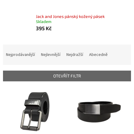
Jack and Jones pánský kožený pásek
Skladem
395 Kč
Ř
a
Nejprodávanější
Nejlevnější
Nejdražší
Abecedně
z
e
n
OTEVŘÍT FILTR
í
p
V
r
ý
o
p
d
i
u
s
k
p
t
r
ů