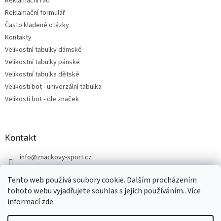
Reklamační řád
i
Reklamační formulář
s
u
Často kladené otázky
Kontakty
Velikostní tabulky dámské
Velikostní tabulky pánské
Velikostní tabulka dětské
Velikosti bot - univerzální tabulka
Velikosti bot - dle značek
Kontakt
info
@
znackovy-sport.cz
https://www.facebook.com/ZnackovySport
Tento web používá soubory cookie. Dalším procházením
tohoto webu vyjadřujete souhlas s jejich používáním.. Více
informací
zde
.