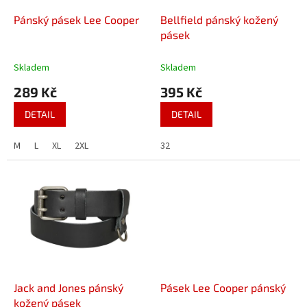
o
d
Pánský pásek Lee Cooper
Bellfield pánský kožený
u
pásek
k
t
Skladem
Skladem
ů
289 Kč
395 Kč
DETAIL
DETAIL
M
L
XL
2XL
32
Jack and Jones pánský
Pásek Lee Cooper pánský
kožený pásek