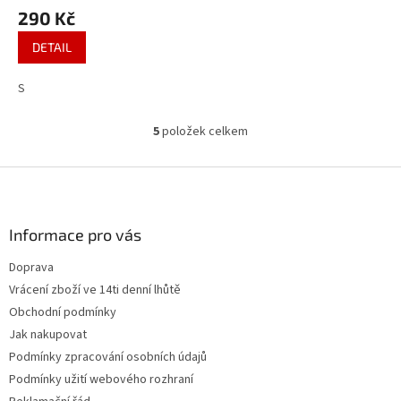
290 Kč
DETAIL
S
5
položek celkem
O
v
l
Z
á
á
d
p
a
a
Informace pro vás
c
t
í
Doprava
í
p
Vrácení zboží ve 14ti denní lhůtě
r
v
Obchodní podmínky
k
Jak nakupovat
y
Podmínky zpracování osobních údajů
v
ý
Podmínky užití webového rozhraní
p