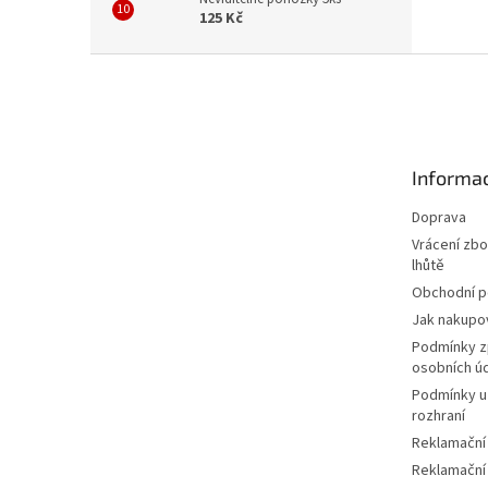
125 Kč
Z
á
p
a
t
Informac
í
Doprava
Vrácení zbo
lhůtě
Obchodní 
Jak nakupo
Podmínky z
osobních ú
Podmínky u
rozhraní
Reklamační
Reklamační