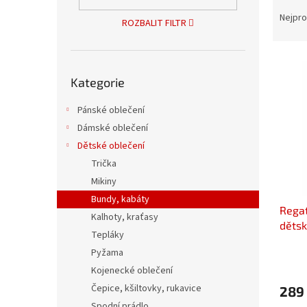
Ř
n
a
e
Nejpro
ROZBALIT FILTR
z
l
e
V
n
Přeskočit
ý
í
Kategorie
kategorie
p
p
i
r
Pánské oblečení
s
o
Dámské oblečení
p
d
Dětské oblečení
r
u
Trička
o
k
d
t
Mikiny
u
ů
Bundy, kabáty
Rega
k
Kalhoty, kraťasy
dětsk
t
Tepláky
ů
Pyžama
Kojenecké oblečení
Čepice, kšiltovky, rukavice
289
Spodní prádlo