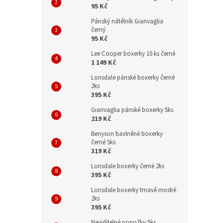
95 Kč
Pánský nátělník Gianvaglia
černý
95 Kč
Lee Cooper boxerky 10 ks černé
1 149 Kč
Lonsdale pánské boxerky černé
2ks
395 Kč
Gianvaglia pánské boxerky 5ks
219 Kč
Benyson bavlněné boxerky
černé 5ks
319 Kč
Lonsdale boxerky černé 2ks
395 Kč
Lonsdale boxerky tmavě modré
2ks
395 Kč
Neviditelné ponožky 5ks