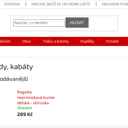
DOPRAVA
VRÁCENÍ ZBOŽÍ VE 14TI DENNÍ LHŮTĚ
OBCHODNÍ POD
HLEDAT
lečení
Obuv
Tašky a batohy
Doplňky
Ostatní
dy, kabáty
odávanější
Regatta
nepromokavá bunda
dětská - větrovka
Skladem
289 Kč