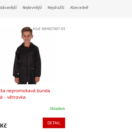
dávanější
Nejlevnější
Nejdražší
Abecedně
Kód:
WH607007-03
tta nepromokavá bunda
á - větrovka
Skladem
DETAIL
 Kč