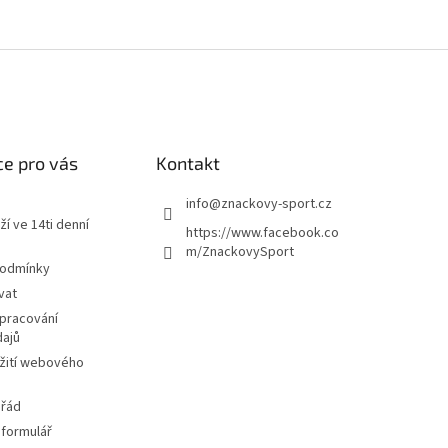
e pro vás
Kontakt
info
@
znackovy-sport.cz
ží ve 14ti denní
https://www.facebook.co
m/ZnackovySport
podmínky
vat
pracování
dajů
žití webového
 řád
 formulář