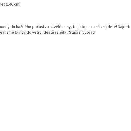
 let (146 cm)
O
v
undy do každého počasí za skvělé ceny, to je to, co u nás najdete! Najdet
l
e máme bundy do větru, deště i sněhu. Stačí si vybrat!
á
d
a
c
í
p
r
v
k
y
v
ý
p
i
s
u