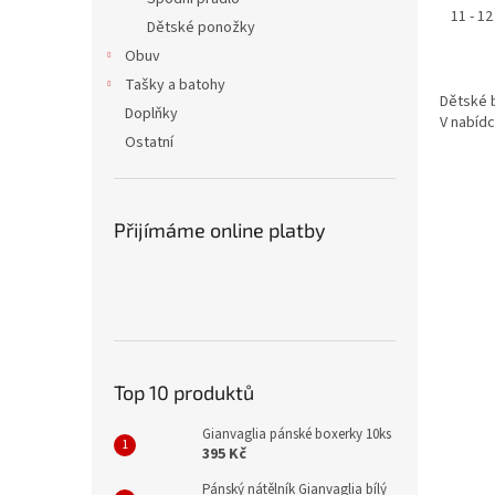
11 - 12
Dětské ponožky
Obuv
Tašky a batohy
Dětské b
Doplňky
V nabídc
Ostatní
Přijímáme online platby
Top 10 produktů
Gianvaglia pánské boxerky 10ks
395 Kč
Pánský nátělník Gianvaglia bílý