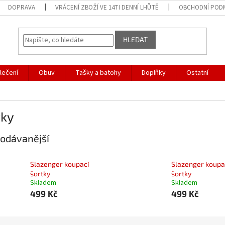
DOPRAVA
VRÁCENÍ ZBOŽÍ VE 14TI DENNÍ LHŮTĚ
OBCHODNÍ POD
HLEDAT
lečení
Obuv
Tašky a batohy
Doplňky
Ostatní
vky
odávanější
Slazenger koupací
Slazenger koupa
šortky
šortky
Skladem
Skladem
499 Kč
499 Kč