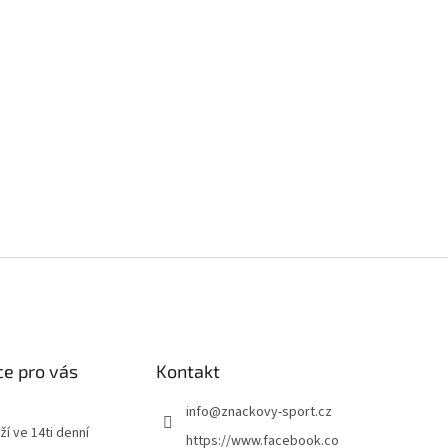
e pro vás
Kontakt
info
@
znackovy-sport.cz
ží ve 14ti denní
https://www.facebook.co