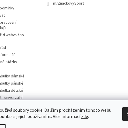
m/ZnackovySport
podmínky
vat
pracování
dajů
žití webového
 řád
 formulář
ené otázky
tabulky dámské
tabulky pánské
tabulka dětské
t - univerzální
oužívá soubory cookie. Dalším procházením tohoto webu
t - dle značek
ouhlas s jejich používáním.. Více informací
zde
.