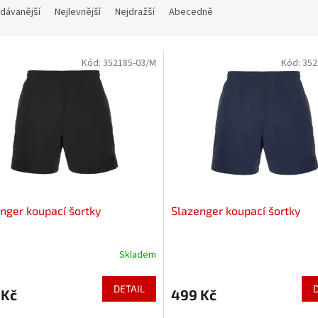
dávanější
Nejlevnější
Nejdražší
Abecedně
Kód:
352185-03/M
Kód:
352
nger koupací šortky
Slazenger koupací šortky
Skladem
DETAIL
 Kč
499 Kč