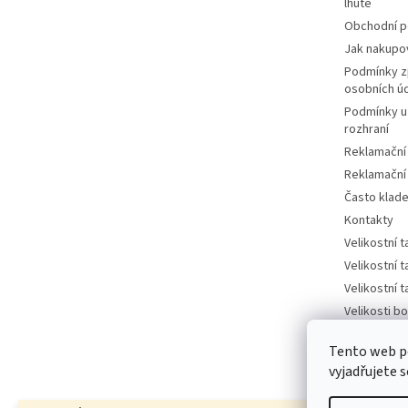
lhůtě
Obchodní 
Jak nakupo
Podmínky z
osobních ú
Podmínky u
rozhraní
Reklamační
Reklamační
Často klad
Kontakty
Velikostní 
Velikostní 
Velikostní 
Velikosti bo
tabulka
Tento web p
Velikosti bo
vyjadřujete s