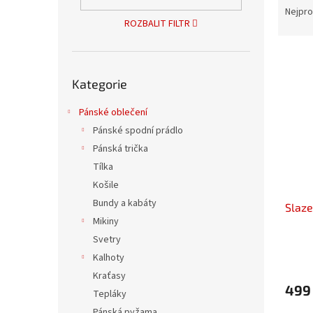
n
a
Nejpro
e
ROZBALIT FILTR
z
l
e
V
n
ý
Přeskočit
í
Kategorie
kategorie
p
p
i
r
Pánské oblečení
s
o
Pánské spodní prádlo
p
d
r
u
Pánská trička
o
k
Tílka
d
t
Košile
u
ů
Bundy a kabáty
Slaze
k
Mikiny
t
ů
Svetry
Kalhoty
Kraťasy
499
Tepláky
Pánská pyžama