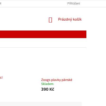
MÍNKY
JAK NAKUPOVAT
PODMÍNKY ZPRACOVÁNÍ OSOBNÍCH ÚDAJŮ
Přihlášení
NÁKUPNÍ
Prázdný košík
KOŠÍK
cí
Zoogs plavky pánské
Skladem
390 Kč