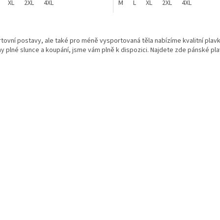
XL
2XL
4XL
M
L
XL
2XL
4XL
O
v
tovní postavy, ale také pro méně vysportovaná těla nabízíme kvalitní plavk
l
y plné slunce a koupání, jsme vám plně k dispozici. Najdete zde pánské plav
á
d
a
c
í
p
r
v
k
y
v
ý
p
i
s
u