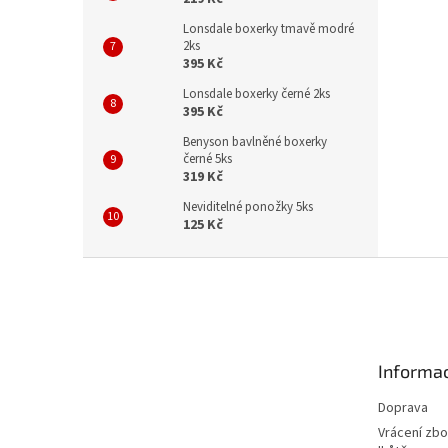
Lonsdale boxerky tmavě modré
2ks
395 Kč
Lonsdale boxerky černé 2ks
395 Kč
Benyson bavlněné boxerky
černé 5ks
319 Kč
Neviditelné ponožky 5ks
125 Kč
Z
á
p
a
t
Informac
í
Doprava
Vrácení zbo