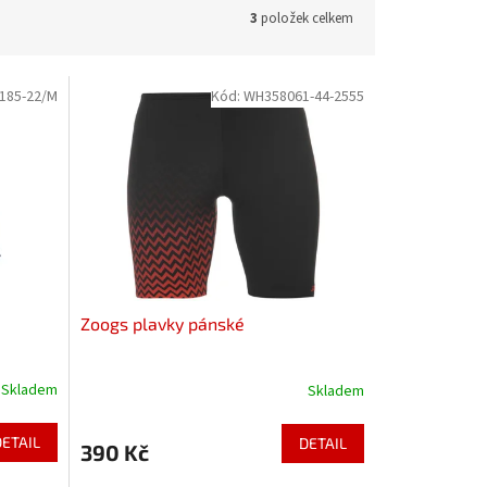
3
položek celkem
185-22/M
Kód:
WH358061-44-2555
Zoogs plavky pánské
Skladem
Skladem
DETAIL
DETAIL
390 Kč