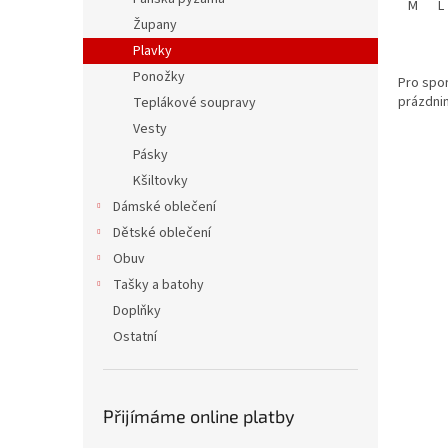
M
L
Župany
Plavky
Ponožky
Pro spor
prázdnin
Teplákové soupravy
Vesty
Pásky
Kšiltovky
Dámské oblečení
Dětské oblečení
Obuv
Tašky a batohy
Doplňky
Ostatní
Přijímáme online platby