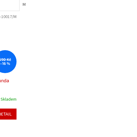
M
-10017/M
590 Kč
–16 %
unda
Skladem
DETAIL