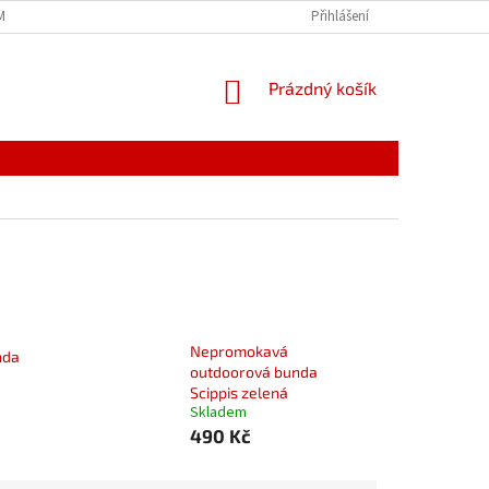
MÍNKY
JAK NAKUPOVAT
PODMÍNKY ZPRACOVÁNÍ OSOBNÍCH ÚDAJŮ
Přihlášení
NÁKUPNÍ
Prázdný košík
KOŠÍK
Nepromokavá
nda
outdoorová bunda
Scippis zelená
Skladem
490 Kč