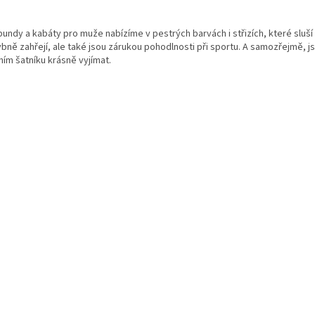
O
v
undy a kabáty pro muže nabízíme v pestrých barvách i střizích, které sluší
l
ně zahřejí, ale také jsou zárukou pohodlnosti při sportu. A samozřejmě, 
á
ím šatníku krásně vyjímat.
d
a
c
í
p
r
v
k
y
v
ý
p
i
s
u