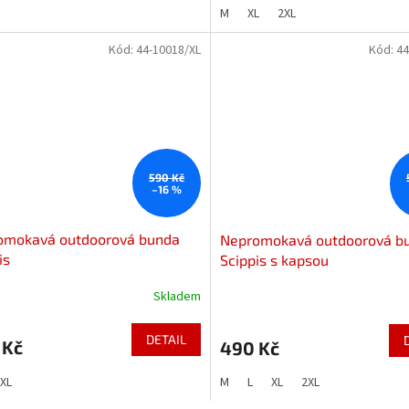
M
XL
2XL
Kód:
44-10018/XL
Kód:
44
590 Kč
–16 %
omokavá outdoorová bunda
Nepromokavá outdoorová b
is
Scippis s kapsou
Skladem
DETAIL
 Kč
490 Kč
XL
M
L
XL
2XL