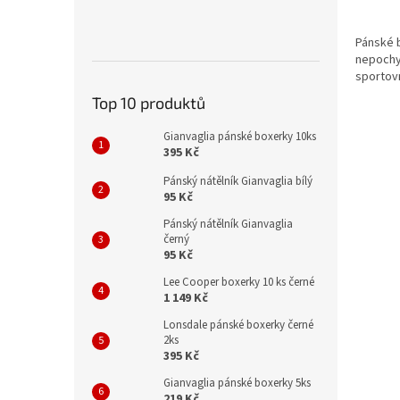
Pánské b
nepochyb
sportovn
Top 10 produktů
Gianvaglia pánské boxerky 10ks
395 Kč
Pánský nátělník Gianvaglia bílý
95 Kč
Pánský nátělník Gianvaglia
černý
95 Kč
Lee Cooper boxerky 10 ks černé
1 149 Kč
Lonsdale pánské boxerky černé
2ks
395 Kč
Gianvaglia pánské boxerky 5ks
219 Kč