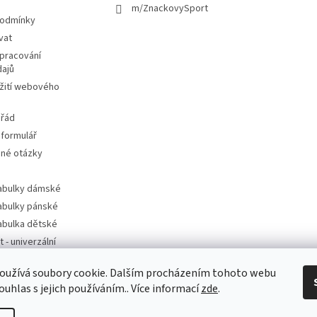
m/ZnackovySport
podmínky
vat
pracování
dajů
žití webového
 řád
 formulář
ené otázky
tabulky dámské
tabulky pánské
tabulka dětské
t - univerzální
oužívá soubory cookie. Dalším procházením tohoto webu
t - dle značek
ouhlas s jejich používáním.. Více informací
zde
.