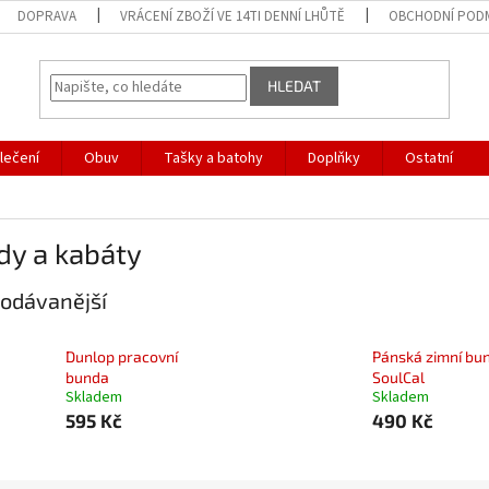
DOPRAVA
VRÁCENÍ ZBOŽÍ VE 14TI DENNÍ LHŮTĚ
OBCHODNÍ POD
HLEDAT
lečení
Obuv
Tašky a batohy
Doplňky
Ostatní
dy a kabáty
odávanější
Dunlop pracovní
Pánská zimní bu
bunda
SoulCal
Skladem
Skladem
595 Kč
490 Kč