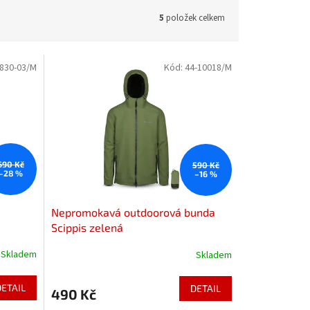
5
položek celkem
830-03/M
Kód:
44-10018/M
690 Kč
590 Kč
–28 %
–16 %
Nepromokavá outdoorová bunda
Scippis zelená
Skladem
Skladem
DETAIL
DETAIL
490 Kč