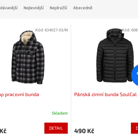
dávanější
Nejlevnější
Nejdražší
Abecedně
Kód:
634027-03/M
Kód:
608
p pracovní bunda
Pánská zimní bunda SoulCal
Skladem
DETAIL
 Kč
490 Kč