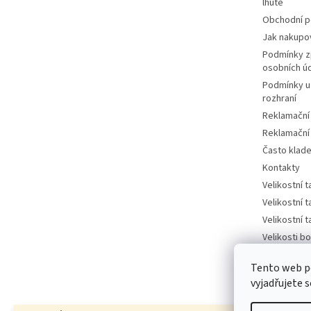
lhůtě
Obchodní 
Jak nakupo
Podmínky z
osobních ú
Podmínky u
rozhraní
Reklamační
Reklamační
Často klad
Kontakty
Velikostní 
Velikostní 
Velikostní 
Velikosti bo
tabulka
Tento web p
Velikosti bo
vyjadřujete s