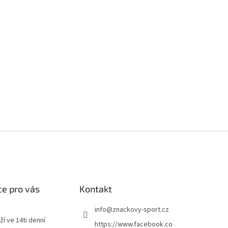
e pro vás
Kontakt
info
@
znackovy-sport.cz
ží ve 14ti denní
https://www.facebook.co