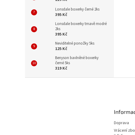
Lonsdale boxerky černé 2ks
395 Kč
Lonsdale boxerky tmavě modré
2ks
395 Kč
Neviditelné ponožky 5ks
125 Kč
Benyson bavlněné boxerky
černé 5ks
319 Kč
Z
á
p
a
t
Informac
í
Doprava
Vrácení zbo