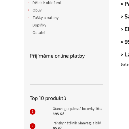
> P
Dětské oblečení
Obuv
> 
Tašky a batohy
Doplňky
> E
Ostatní
> 9
> L
Přijímáme online platby
Bale
Top 10 produktů
Gianvaglia pánské boxerky 10ks
395 Kč
Pánský nátělník Gianvaglia bílý
95 Kč