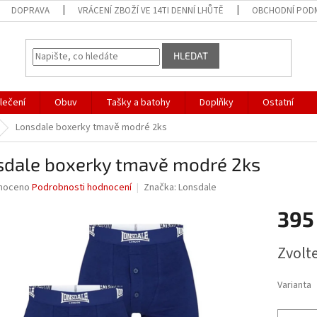
DOPRAVA
VRÁCENÍ ZBOŽÍ VE 14TI DENNÍ LHŮTĚ
OBCHODNÍ POD
HLEDAT
lečení
Obuv
Tašky a batohy
Doplňky
Ostatní
Lonsdale boxerky tmavě modré 2ks
sdale boxerky tmavě modré 2ks
né
noceno
Podrobnosti hodnocení
Značka:
Lonsdale
ní
395
u
Měrná
Zvolt
cena:
ek.
Varianta