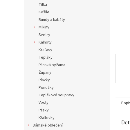
n
Tílka
e
Košile
l
Bundy a kabáty
Mikiny
Svetry
Kalhoty
Kraťasy
Tepláky
Pánská pyžama
Župany
Plavky
Ponožky
Teplákové soupravy
Vesty
Popi
Pásky
Kšiltovky
Det
Dámské oblečení