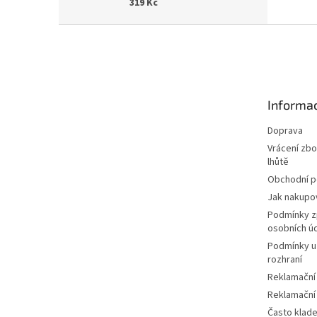
319 Kč
Z
á
p
a
t
Informac
í
Doprava
Vrácení zbo
lhůtě
Obchodní 
Jak nakupo
Podmínky z
osobních ú
Podmínky u
rozhraní
Reklamační
Reklamační
Často klad