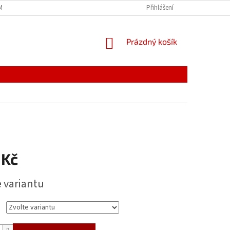
MÍNKY
JAK NAKUPOVAT
PODMÍNKY ZPRACOVÁNÍ OSOBNÍCH ÚDAJŮ
Přihlášení
NÁKUPNÍ
Prázdný košík
KOŠÍK
 Kč
e variantu