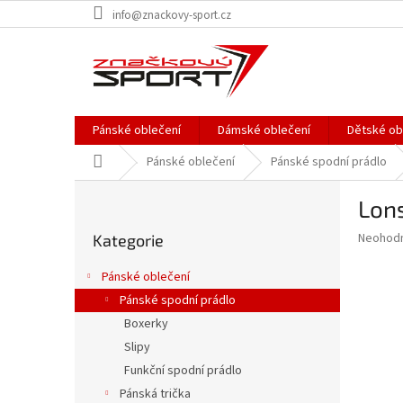
Přejít
info@znackovy-sport.cz
na
obsah
Pánské oblečení
Dámské oblečení
Dětské ob
Domů
Pánské oblečení
Pánské spodní prádlo
P
Lon
o
Přeskočit
s
Průměr
Neohod
Kategorie
kategorie
t
hodnoce
r
produkt
Pánské oblečení
a
je
Pánské spodní prádlo
0,0
n
z
Boxerky
n
5
í
Slipy
hvězdič
p
Funkční spodní prádlo
a
Pánská trička