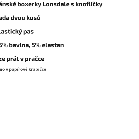
ánské boxerky Lonsdale s knoflíčky
Sada dvou kusů
lastický pas
5% bavlna, 5% elastan
ze prát v pračce
no v papírové krabičce