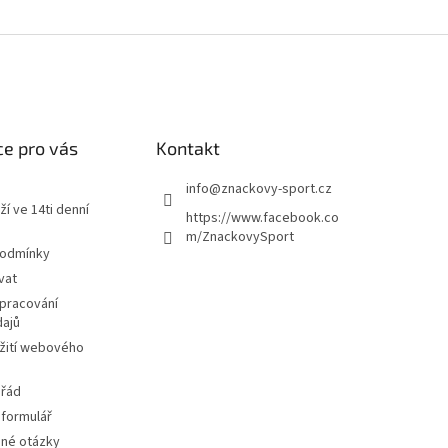
e pro vás
Kontakt
info
@
znackovy-sport.cz
ží ve 14ti denní
https://www.facebook.co
m/ZnackovySport
podmínky
vat
pracování
dajů
žití webového
 řád
 formulář
ené otázky