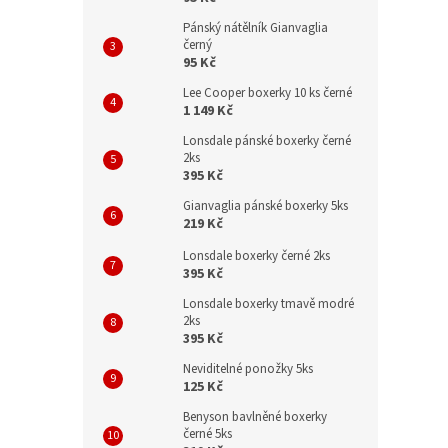
Pánský nátělník Gianvaglia
černý
95 Kč
Lee Cooper boxerky 10 ks černé
1 149 Kč
Lonsdale pánské boxerky černé
2ks
395 Kč
Gianvaglia pánské boxerky 5ks
219 Kč
Lonsdale boxerky černé 2ks
395 Kč
Lonsdale boxerky tmavě modré
2ks
395 Kč
Neviditelné ponožky 5ks
125 Kč
Benyson bavlněné boxerky
černé 5ks