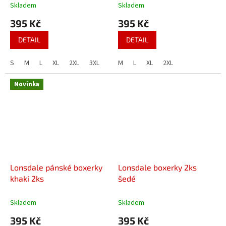
Skladem
Skladem
395 Kč
395 Kč
DETAIL
DETAIL
S
M
L
XL
2XL
3XL
4XL
M
L
XL
2XL
Novinka
Lonsdale pánské boxerky
Lonsdale boxerky 2ks
khaki 2ks
šedé
Skladem
Skladem
395 Kč
395 Kč