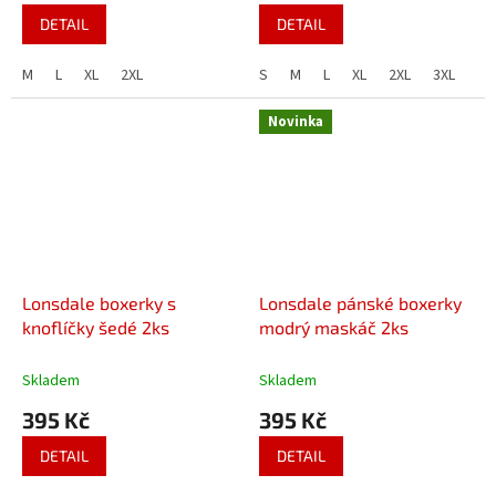
DETAIL
DETAIL
M
L
XL
2XL
S
M
L
XL
2XL
3XL
Novinka
Lonsdale boxerky s
Lonsdale pánské boxerky
knoflíčky šedé 2ks
modrý maskáč 2ks
Skladem
Skladem
395 Kč
395 Kč
DETAIL
DETAIL