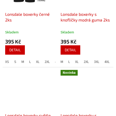
Lonsdale boxerky černé
Lonsdale boxerky s
2ks
knoflíčky modrá guma 2ks
Skladem
Skladem
395 Kč
395 Kč
DETAIL
DETAIL
XS
S
M
L
XL
2XL
4XL
M
L
XL
2XL
3XL
4XL
Novinka
Lonsdale boxerky světle
Lonsdale boxerky s