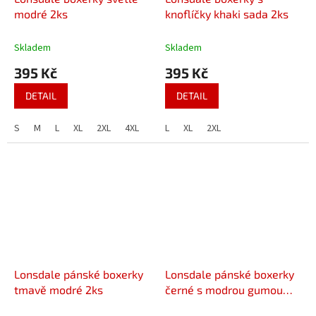
modré 2ks
knoflíčky khaki sada 2ks
Skladem
Skladem
395 Kč
395 Kč
DETAIL
DETAIL
S
M
L
XL
2XL
4XL
L
XL
2XL
Lonsdale pánské boxerky
Lonsdale pánské boxerky
tmavě modré 2ks
černé s modrou gumou
2ks