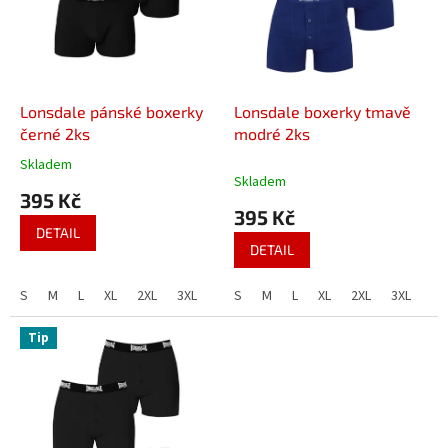
i
r
s
o
p
d
r
u
o
k
d
t
Lonsdale pánské boxerky
Lonsdale boxerky tmavě
u
ů
černé 2ks
modré 2ks
k
Skladem
Průměrné
t
Skladem
hodnocení
395 Kč
ů
produktu
395 Kč
je
DETAIL
4,3
DETAIL
z
5
S
M
L
XL
2XL
3XL
4XL
S
M
L
XL
2XL
3XL
4X
hvězdiček.
Tip