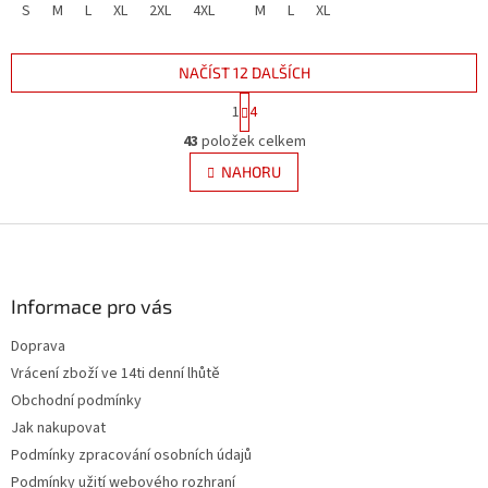
S
M
L
XL
2XL
4XL
M
L
XL
NAČÍST 12 DALŠÍCH
S
1
4
t
O
r
43
položek celkem
v
á
l
NAHORU
n
á
k
d
o
v
Z
a
á
c
á
n
í
p
í
p
a
Informace pro vás
r
t
v
Doprava
í
k
Vrácení zboží ve 14ti denní lhůtě
y
v
Obchodní podmínky
ý
Jak nakupovat
p
Podmínky zpracování osobních údajů
i
s
Podmínky užití webového rozhraní