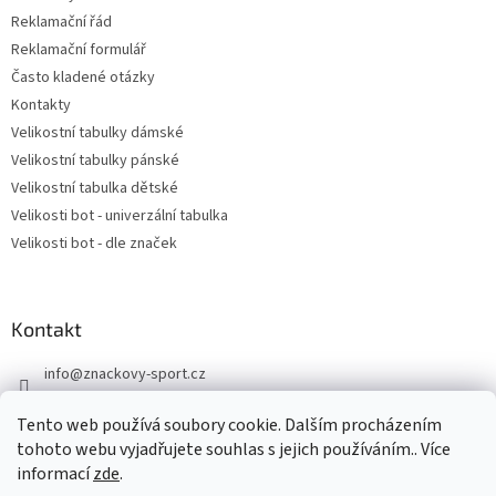
u
Reklamační řád
Reklamační formulář
Často kladené otázky
Kontakty
Velikostní tabulky dámské
Velikostní tabulky pánské
Velikostní tabulka dětské
Velikosti bot - univerzální tabulka
Velikosti bot - dle značek
Kontakt
info
@
znackovy-sport.cz
https://www.facebook.com/ZnackovySport
Tento web používá soubory cookie. Dalším procházením
tohoto webu vyjadřujete souhlas s jejich používáním.. Více
informací
zde
.