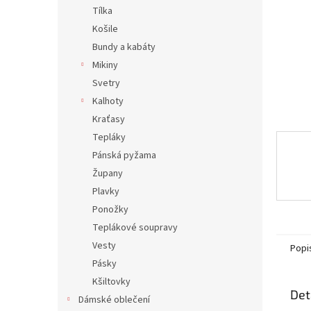
n
Tílka
e
Košile
l
Bundy a kabáty
Mikiny
Svetry
Kalhoty
Kraťasy
Tepláky
Pánská pyžama
Župany
Plavky
Ponožky
Teplákové soupravy
Vesty
Popi
Pásky
Kšiltovky
Det
Dámské oblečení