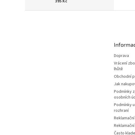
395 Kč
Z
á
p
a
t
Informac
í
Doprava
Vrácení zbo
lhůtě
Obchodní 
Jak nakupo
Podmínky z
osobních ú
Podmínky u
rozhraní
Reklamační
Reklamační
Často klad