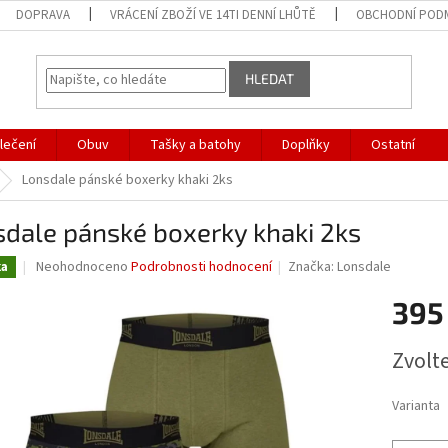
DOPRAVA
VRÁCENÍ ZBOŽÍ VE 14TI DENNÍ LHŮTĚ
OBCHODNÍ POD
HLEDAT
lečení
Obuv
Tašky a batohy
Doplňky
Ostatní
Lonsdale pánské boxerky khaki 2ks
dale pánské boxerky khaki 2ks
Průměrné
Neohodnoceno
Podrobnosti hodnocení
Značka:
Lonsdale
ka
hodnocení
produktu
395
je
0,0
Měrná
Zvolt
z
cena:
5
hvězdiček.
Varianta