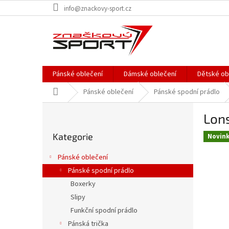
Přejít
info@znackovy-sport.cz
na
obsah
Pánské oblečení
Dámské oblečení
Dětské ob
Domů
Pánské oblečení
Pánské spodní prádlo
P
Lons
o
Přeskočit
s
Kategorie
kategorie
Novin
t
r
Pánské oblečení
a
Pánské spodní prádlo
n
Boxerky
n
í
Slipy
p
Funkční spodní prádlo
a
Pánská trička