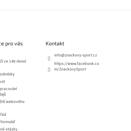
e pro vás
Kontakt
info
@
znackovy-sport.cz
ží ve 14ti denní
https://www.facebook.co
m/ZnackovySport
podmínky
vat
pracování
dajů
žití webového
 řád
 formulář
ené otázky