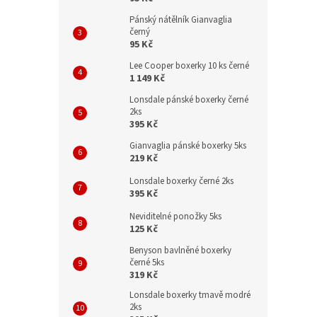
Pánský nátělník Gianvaglia
černý
95 Kč
Lee Cooper boxerky 10 ks černé
1 149 Kč
Lonsdale pánské boxerky černé
2ks
395 Kč
Gianvaglia pánské boxerky 5ks
219 Kč
Lonsdale boxerky černé 2ks
395 Kč
Neviditelné ponožky 5ks
125 Kč
Benyson bavlněné boxerky
černé 5ks
319 Kč
Lonsdale boxerky tmavě modré
2ks