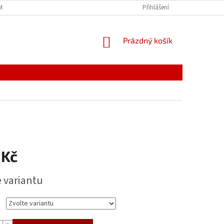
MÍNKY
JAK NAKUPOVAT
PODMÍNKY ZPRACOVÁNÍ OSOBNÍCH ÚDAJŮ
Přihlášení
NÁKUPNÍ
Prázdný košík
KOŠÍK
 Kč
e variantu