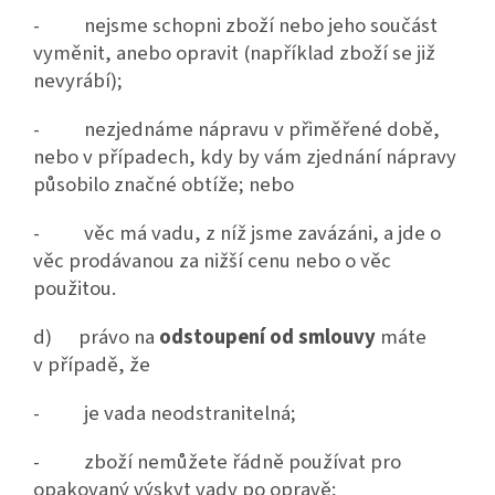
- nejsme schopni zboží nebo jeho součást
vyměnit, anebo opravit (například zboží se již
nevyrábí);
- nezjednáme nápravu v přiměřené době,
nebo v případech, kdy by vám zjednání nápravy
působilo značné obtíže; nebo
- věc má vadu, z níž jsme zavázáni, a jde o
věc prodávanou za nižší cenu nebo o věc
použitou.
d) právo na
odstoupení od smlouvy
máte
v případě, že
- je vada neodstranitelná;
- zboží nemůžete řádně používat pro
opakovaný výskyt vady po opravě;