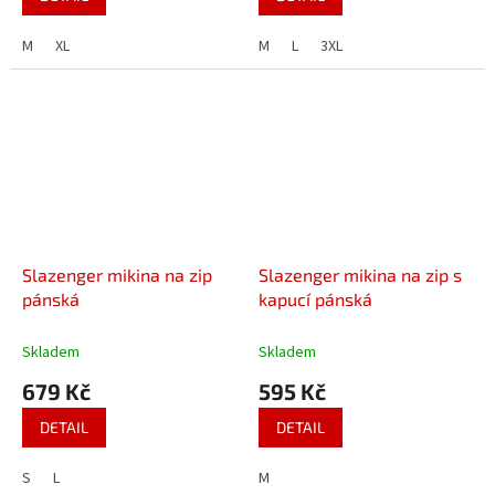
M
XL
M
L
3XL
Slazenger mikina na zip
Slazenger mikina na zip s
pánská
kapucí pánská
Skladem
Skladem
679 Kč
595 Kč
DETAIL
DETAIL
S
L
M