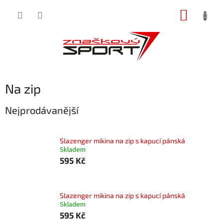
Přejít
NÁKUP
na
obsah
KOŠÍK
Na zip
Nejprodávanější
Slazenger mikina na zip s kapucí pánská
Skladem
595 Kč
Slazenger mikina na zip s kapucí pánská
Skladem
595 Kč