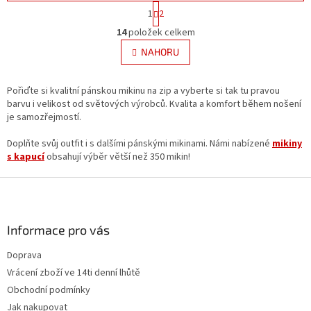
S
1
2
t
O
r
14
položek celkem
v
á
l
NAHORU
n
á
k
d
o
v
Pořiďte si kvalitní pánskou mikinu na zip a vyberte si tak tu pravou
a
á
barvu i velikost od světových výrobců. Kvalita a komfort během nošení
c
n
je samozřejmostí.
í
í
p
Doplňte svůj outfit i s dalšími pánskými mikinami. Námi nabízené
r
mikiny
s kapucí
obsahují výběr větší než 350 mikin!
v
k
Z
y
v
á
ý
p
p
a
Informace pro vás
i
t
s
Doprava
í
u
Vrácení zboží ve 14ti denní lhůtě
Obchodní podmínky
Jak nakupovat