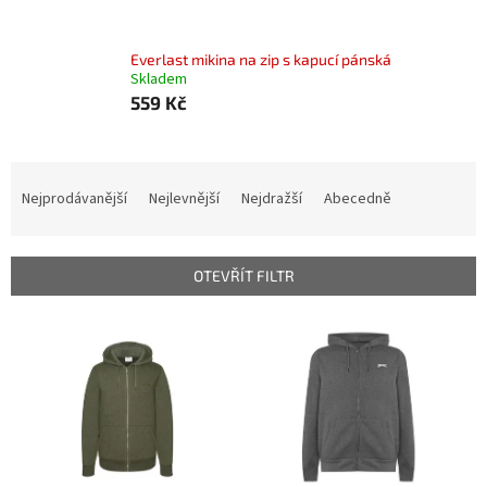
Everlast mikina na zip s kapucí pánská
Skladem
559 Kč
Ř
a
Nejprodávanější
Nejlevnější
Nejdražší
Abecedně
z
e
n
OTEVŘÍT FILTR
í
p
V
r
ý
o
p
d
i
u
s
k
p
t
r
ů