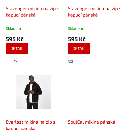
o
d
Slazenger mikina na zip s
Slazenger mikina na zip s
u
kapucí pánská
kapucí pánská
k
t
Skladem
Skladem
ů
595 Kč
595 Kč
DETAIL
DETAIL
L
2XL
3XL
Everlast mikina na zip s
SoulCal mikina pánská
kapucí pánská