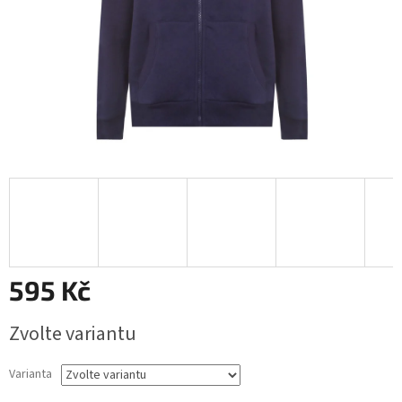
595 Kč
Měrná
Zvolte variantu
cena:
Varianta