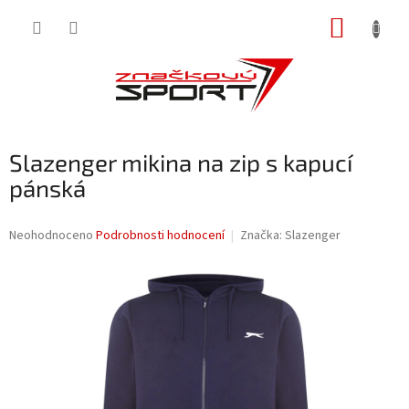
Přejít
NÁKUP
na
obsah
KOŠÍK
Slazenger mikina na zip s kapucí
pánská
Průměrné
Neohodnoceno
Podrobnosti hodnocení
Značka:
Slazenger
hodnocení
produktu
je
0,0
z
5
hvězdiček.