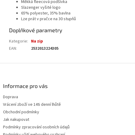
Měkká fleecová podšívka
Slazenger vyšité logo
65% polyester, 35% bavlna
Lze prát v pračce na 30 stupňů
Doplňkové parametry
Kategorie
:
Na zip
EAN
:
2532013224305
Z
á
p
a
Informace pro vás
t
Doprava
í
Vrácení zboží ve 14ti denní lhůtě
Obchodní podmínky
Jak nakupovat
Podmínky zpracování osobních údajů
Podmínky užití webového rozhraní