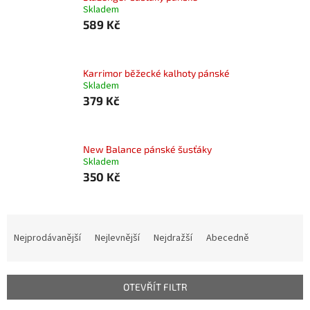
Skladem
589 Kč
Karrimor běžecké kalhoty pánské
Skladem
379 Kč
New Balance pánské šusťáky
Skladem
350 Kč
Ř
a
Nejprodávanější
Nejlevnější
Nejdražší
Abecedně
z
e
n
OTEVŘÍT FILTR
í