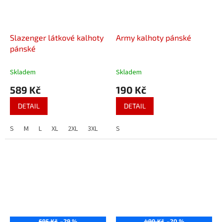
Slazenger látkové kalhoty
Army kalhoty pánské
pánské
Skladem
Skladem
589 Kč
190 Kč
DETAIL
DETAIL
S
M
L
XL
2XL
3XL
4XL
S
695 Kč
–29 %
490 Kč
–20 %