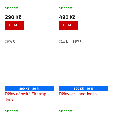
Skladem
Skladem
290 Kč
490 Kč
DETAIL
DETAIL
36 W R
32W L
32W R
590 Kč
–50 %
590 Kč
–16 %
Džíny dámské Firetrap
Džíny Jack and Jones
Tyner
Skladem
Skladem