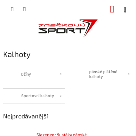
Přejít
NÁKUP
na
obsah
KOŠÍK
Kalhoty
pánské plátěné
Džíny
kalhoty
Sportovní kalhoty
Nejprodávanější
Slazenger šusťáky pánské