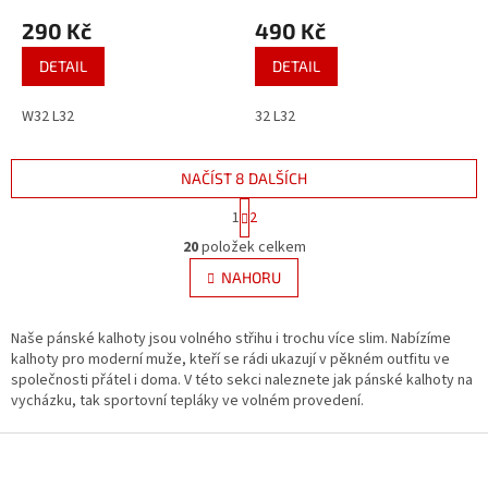
290 Kč
490 Kč
DETAIL
DETAIL
W32 L32
32 L32
NAČÍST 8 DALŠÍCH
S
1
2
t
O
r
20
položek celkem
v
á
l
NAHORU
n
á
k
d
o
v
Naše pánské kalhoty jsou volného střihu i trochu více slim. Nabízíme
a
á
kalhoty pro moderní muže, kteří se rádi ukazují v pěkném outfitu ve
c
n
společnosti přátel i doma. V této sekci naleznete jak pánské kalhoty na
í
í
vycházku, tak sportovní tepláky ve volném provedení.
p
r
Z
v
k
á
y