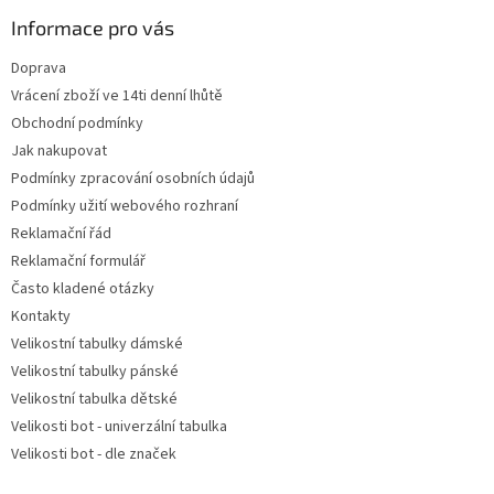
p
v
a
Informace pro vás
ý
t
p
Doprava
í
i
Vrácení zboží ve 14ti denní lhůtě
s
u
Obchodní podmínky
Jak nakupovat
Podmínky zpracování osobních údajů
Podmínky užití webového rozhraní
Reklamační řád
Reklamační formulář
Často kladené otázky
Kontakty
Velikostní tabulky dámské
Velikostní tabulky pánské
Velikostní tabulka dětské
Velikosti bot - univerzální tabulka
Velikosti bot - dle značek