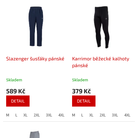
p
V
r
ý
o
p
d
i
u
s
k
p
t
r
ů
o
d
Slazenger šusťáky pánské
Karrimor běžecké kalhoty
u
pánské
k
t
Skladem
Skladem
ů
589 Kč
379 Kč
DETAIL
DETAIL
M
L
XL
2XL
3XL
4XL
M
L
XL
2XL
3XL
4XL