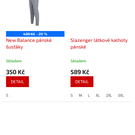
439 Kč
–20 %
New Balance pánské
Slazenger látkové kalhoty
šusťáky
pánské
Skladem
Skladem
350 Kč
589 Kč
DETAIL
DETAIL
S
S
M
L
XL
2XL
3XL
4X