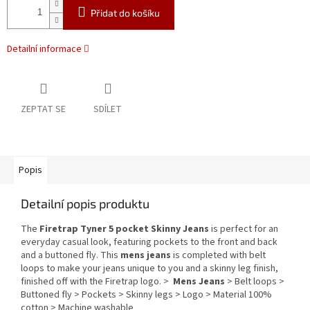
Přidat do košíku
Detailní informace
ZEPTAT SE
SDÍLET
Popis
Detailní popis produktu
The
Firetrap Tyner 5 pocket Skinny Jeans
is perfect for an
everyday casual look, featuring pockets to the front and back
and a buttoned fly. This
mens jeans
is completed with belt
loops to make your jeans unique to you and a skinny leg finish,
finished off with the Firetrap logo. >
Mens Jeans
> Belt loops >
Buttoned fly > Pockets > Skinny legs > Logo > Material 100%
cotton > Machine washable