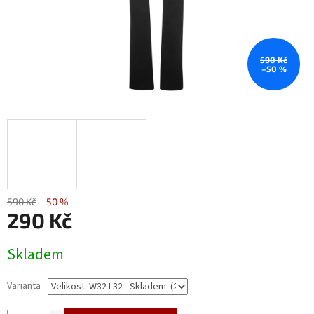
590 Kč
–50 %
590 Kč
–50 %
290 Kč
Měrná
Skladem
cena:
Varianta