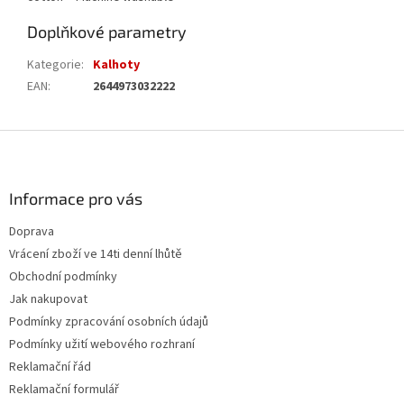
Doplňkové parametry
Kategorie
:
Kalhoty
EAN
:
2644973032222
Z
á
p
a
Informace pro vás
t
Doprava
í
Vrácení zboží ve 14ti denní lhůtě
Obchodní podmínky
Jak nakupovat
Podmínky zpracování osobních údajů
Podmínky užití webového rozhraní
Reklamační řád
Reklamační formulář