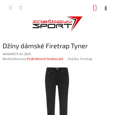
Přejít
NÁKUP
na
obsah
KOŠÍK
Džíny dámské Firetrap Tyner
WH644973-03-2805
Průměrné
Neohodnoceno
Podrobnosti hodnocení
Značka:
Firetrap
hodnocení
produktu
je
0,0
z
5
hvězdiček.