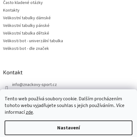
Často kladené otázky
Kontakty
Velikostní tabulky dámské
Velikostní tabulky pánské
Velikostní tabulka dětské
Velikosti bot - univerzální tabulka
Velikosti bot - dle značek
Kontakt
info
@
znackovy-sport.cz
https://www.facebook.com/ZnackovySport
Tento web používá soubory cookie. Dalším procházením
tohoto webu vyjadřujete souhlas s jejich používáním.. Více
informací
zde
.
Nastavení
Vytvořil Shoptet