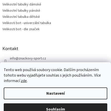
Velikostní tabulky dámské
Velikostní tabulky pánské
Velikostní tabulka dětské
Velikosti bot - univerzální tabulka
Velikosti bot - dle značek
Kontakt
info
@
znackovy-sport.cz
https://www.facebook.com/ZnackovySport
Tento web používá soubory cookie. Dalším procházením
tohoto webu vyjadřujete souhlas s jejich používáním.. Více
informací
zde
.
Nastavení
Vytvořil Shoptet
DOVOLENÁ - objednávky přijaté nyní odešleme v pondělí 10.8.
Souhlasím
Copyright 2026
Značkový sport
. Všechna práva vyhrazena.