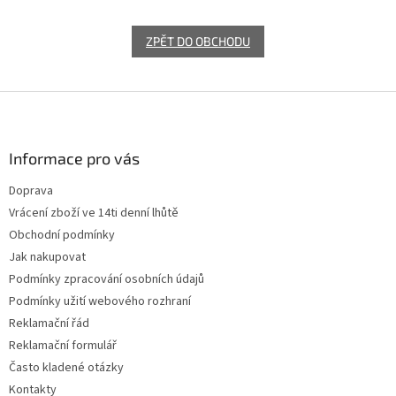
ZPĚT DO OBCHODU
Z
á
p
a
Informace pro vás
t
Doprava
í
Vrácení zboží ve 14ti denní lhůtě
Obchodní podmínky
Jak nakupovat
Podmínky zpracování osobních údajů
Podmínky užití webového rozhraní
Reklamační řád
Reklamační formulář
Často kladené otázky
Kontakty