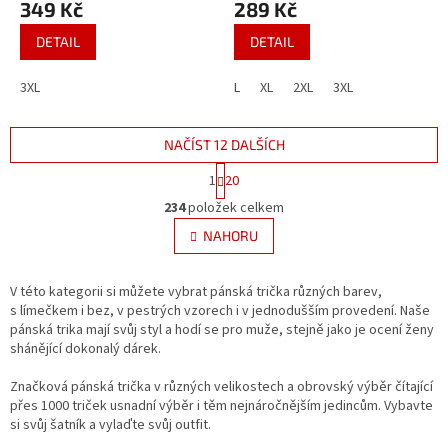
349 Kč
289 Kč
DETAIL
DETAIL
3XL
L
XL
2XL
3XL
NAČÍST 12 DALŠÍCH
S
1
20
t
O
r
234
položek celkem
v
á
l
NAHORU
n
á
k
d
o
v
V této kategorii si můžete vybrat pánská trička různých barev,
a
á
s límečkem i bez, v pestrých vzorech i v jednodušším provedení. Naše
c
n
pánská trika mají svůj styl a hodí se pro muže, stejně jako je ocení ženy
í
í
shánějící dokonalý dárek.
p
r
Značková pánská trička v různých velikostech a obrovský výběr čítající
v
přes 1000 triček usnadní výběr i těm nejnáročnějším jedincům. Vybavte
k
si svůj šatník a vylaďte svůj outfit.
y
v