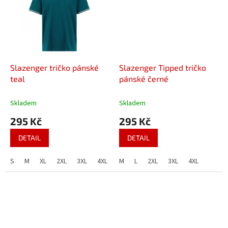
Slazenger tričko pánské
Slazenger Tipped tričko
teal
pánské černé
Skladem
Skladem
295 Kč
295 Kč
DETAIL
DETAIL
S
M
XL
2XL
3XL
4XL
M
L
2XL
3XL
4XL