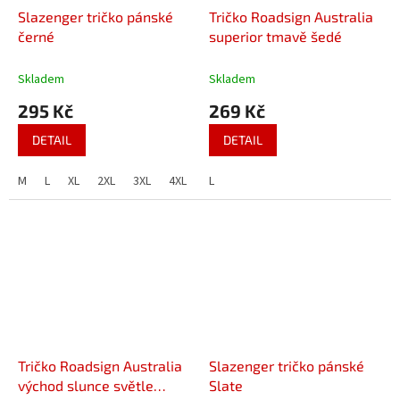
Slazenger tričko pánské
Tričko Roadsign Australia
černé
superior tmavě šedé
Skladem
Skladem
295 Kč
269 Kč
DETAIL
DETAIL
M
L
XL
2XL
3XL
4XL
L
Tričko Roadsign Australia
Slazenger tričko pánské
východ slunce světle
Slate