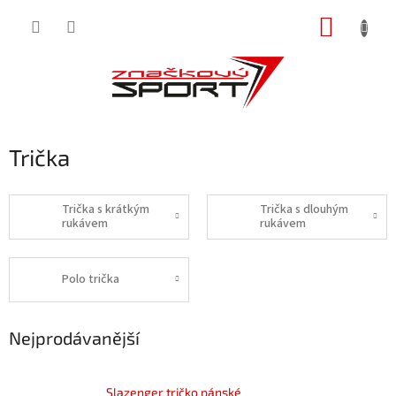
Přejít
NÁKUP
na
obsah
KOŠÍK
Trička
Trička s krátkým
Trička s dlouhým
rukávem
rukávem
Polo trička
Nejprodávanější
Slazenger tričko pánské