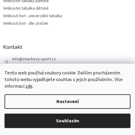
Velikostní tabulky pánské
Velikostní tabulka dětské
Velikosti bot - univerzální tabulka
Velikosti bot - dle značek
Kontakt
info
@
znackovy-sport.cz
https://www.facebook.com/ZnackovySport
Tento web používá soubory cookie. Dalším procházením
tohoto webu vyjadřujete souhlas s jejich používáním.. Více
informací
zde
.
Nastavení
Vytvořil Shoptet
DOVOLENÁ - objednávky přijaté nyní odešleme v pondělí 10.8.
Souhlasím
Copyright 2026
Značkový sport
. Všechna práva vyhrazena.
Děkujeme za pochopení.