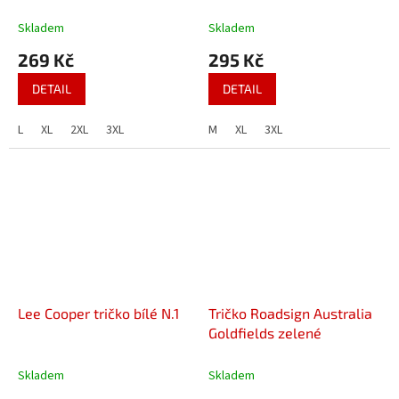
modré
Skladem
Skladem
269 Kč
295 Kč
DETAIL
DETAIL
L
XL
2XL
3XL
M
XL
3XL
Lee Cooper tričko bílé N.1
Tričko Roadsign Australia
Goldfields zelené
Skladem
Skladem