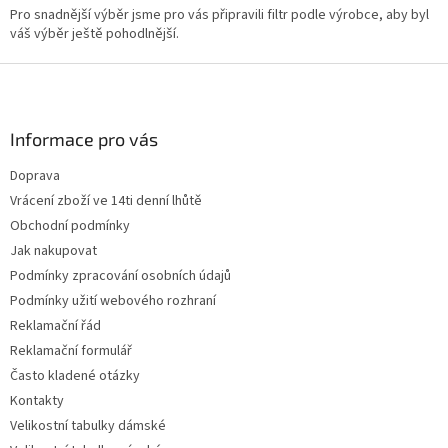
Pro snadnější výběr jsme pro vás připravili filtr podle výrobce, aby byl
ý
váš výběr ještě pohodlnější.
p
i
Z
s
u
á
p
a
Informace pro vás
t
Doprava
í
Vrácení zboží ve 14ti denní lhůtě
Obchodní podmínky
Jak nakupovat
Podmínky zpracování osobních údajů
Podmínky užití webového rozhraní
Reklamační řád
Reklamační formulář
Často kladené otázky
Kontakty
Velikostní tabulky dámské