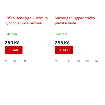
Tričko Roadsign Australia
Slazenger Tipped tričko
východ slunce béžové
pánské šedé
Skladem
Skladem
269 Kč
295 Kč
DETAIL
DETAIL
XL
2XL
3XL
M
L
XL
2XL
3XL
4XL