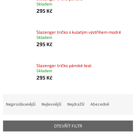
Skladem
295 Kč
Slazenger tričko s kulatým výstřihem modré
Skladem
295 Kč
Slazenger tričko pánské teal
Skladem
295 Kč
Ř
a
Nejprodávanější
Nejlevnější
Nejdražší
Abecedně
z
e
n
OTEVŘÍT FILTR
í