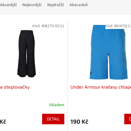
dávanější
Nejlevnější
Nejdražší
Abecedně
Kód:
408270-03/11
Kód:
WH470113
a oteplovačky
Under Armour kraťasy chlap
Skladem
DETAIL
 Kč
190 Kč