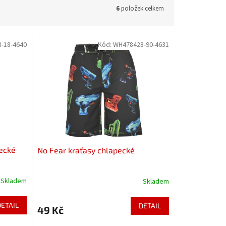
6
položek celkem
-18-4640
Kód:
WH478428-90-4631
ecké
No Fear kraťasy chlapecké
Skladem
Skladem
DETAIL
DETAIL
49 Kč