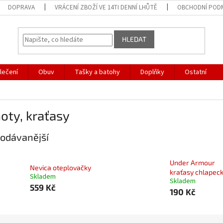
DOPRAVA
VRÁCENÍ ZBOŽÍ VE 14TI DENNÍ LHŮTĚ
OBCHODNÍ POD
HLEDAT
lečení
Obuv
Tašky a batohy
Doplňky
Ostatní
oty, kraťasy
odávanější
Under Armour
Nevica oteplovačky
kraťasy chlapec
Skladem
Skladem
559 Kč
190 Kč