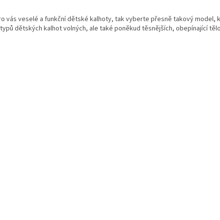
O
v
 vás veselé a funkční dětské kalhoty, tak vyberte přesně takový model, k
l
typů dětských kalhot volných, ale také poněkud těsnějších, obepínající tělo
á
d
a
c
í
p
r
v
k
y
v
ý
p
i
s
u