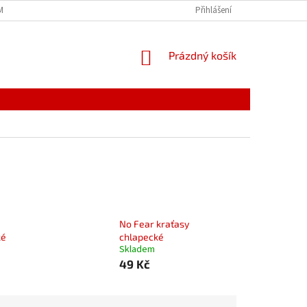
MÍNKY
JAK NAKUPOVAT
PODMÍNKY ZPRACOVÁNÍ OSOBNÍCH ÚDAJŮ
Přihlášení
NÁKUPNÍ
Prázdný košík
KOŠÍK
No Fear kraťasy
ké
chlapecké
Skladem
49 Kč