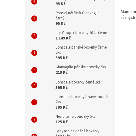
95 Kč
Máme pro
Pánský nátělník Gianvaglia
různých 
černý
95 Kč
Lee Cooper boxerky 10 ks černé
1 149 Kč
Lonsdale pánské boxerky černé
2ks
395 Kč
Gianvaglia pánské boxerky 5ks
219 Kč
Lonsdale boxerky černé 2ks
395 Kč
Lonsdale boxerky tmavě modré
2ks
395 Kč
Neviditelné ponožky 5ks
125 Kč
Benyson bavlněné boxerky