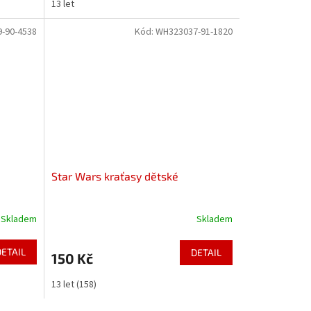
13 let
-90-4538
Kód:
WH323037-91-1820
Star Wars kraťasy dětské
Skladem
Skladem
DETAIL
DETAIL
150 Kč
13 let (158)