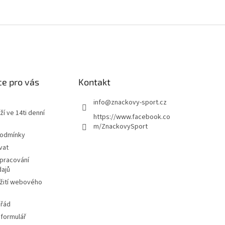
e pro vás
Kontakt
info
@
znackovy-sport.cz
ží ve 14ti denní
https://www.facebook.co
m/ZnackovySport
podmínky
vat
pracování
dajů
žití webového
 řád
 formulář