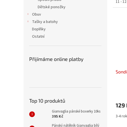
11 - 12
Dětské ponožky
Obuv
Tašky a batohy
Doplňky
Ostatní
Přijímáme online platby
Sondi
Top 10 produktů
129 
Gianvaglia pánské boxerky 10ks
3-4 ro
395 Kč
Pánský nátělník Gianvaglia bílý