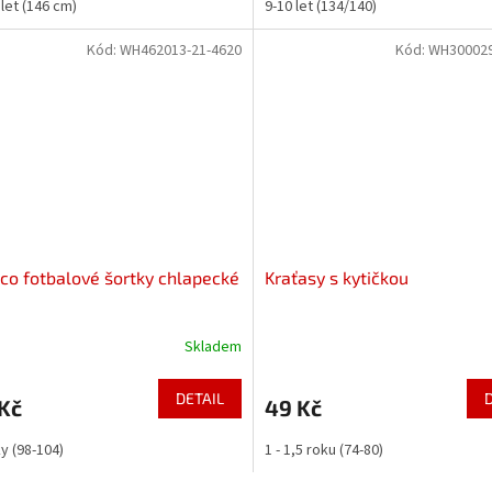
 let (146 cm)
9-10 let (134/140)
Kód:
WH462013-21-4620
Kód:
WH300029
co fotbalové šortky chlapecké
Kraťasy s kytičkou
Skladem
DETAIL
Kč
49 Kč
ky (98-104)
1 - 1,5 roku (74-80)