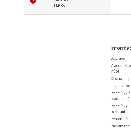
černé 5ks
319 Kč
Z
á
p
a
t
Informac
í
Doprava
Vrácení zbo
lhůtě
Obchodní 
Jak nakupo
Podmínky z
osobních ú
Podmínky u
rozhraní
Reklamační
Reklamační