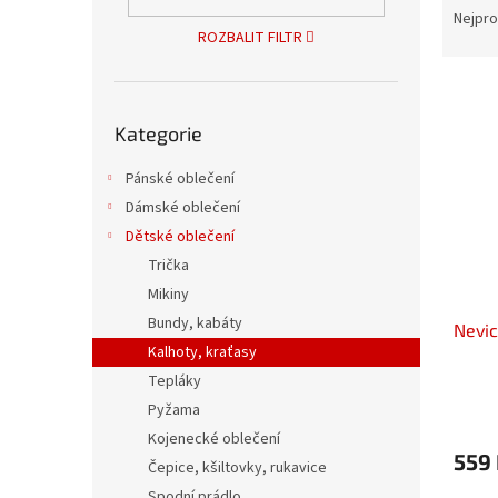
n
a
Nejpro
e
ROZBALIT FILTR
z
l
e
V
n
ý
Přeskočit
í
Kategorie
kategorie
p
p
i
r
Pánské oblečení
s
o
Dámské oblečení
p
d
r
u
Dětské oblečení
o
k
Trička
d
t
Mikiny
u
ů
Bundy, kabáty
Nevic
k
Kalhoty, kraťasy
t
ů
Tepláky
Pyžama
Kojenecké oblečení
559
Čepice, kšiltovky, rukavice
Spodní prádlo