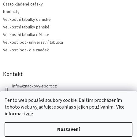
Často kladené otázky
Kontakty
Velikostní tabulky dámské
Velikostní tabulky pánské
Velikostní tabulka dětské
Velikosti bot - univerzální tabulka
Velikosti bot - dle značek
Kontakt
info
@
znackovy-sport.cz
https://www.facebook.com/ZnackovySport
Tento web používá soubory cookie. Dalším procházením
tohoto webu vyjadřujete souhlas s jejich používáním.. Více
informací
zde
.
Nastavení
Vytvořil Shoptet