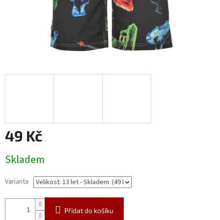
49 Kč
Měrná
Skladem
cena:
Varianta
Přidat do košíku