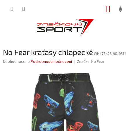
Přejít
NÁKUP
na
obsah
KOŠÍK
No Fear kraťasy chlapecké
WH478428-90-4631
Průměrné
Neohodnoceno
Podrobnosti hodnocení
Značka:
No Fear
hodnocení
produktu
je
0,0
z
5
hvězdiček.