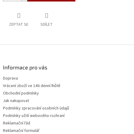
ZEPTAT SE
SDÍLET
Z
á
p
a
Informace pro vás
t
Doprava
í
Vrácení zboží ve 14ti denní lhůtě
Obchodní podmínky
Jak nakupovat
Podmínky zpracování osobních údajů
Podmínky užití webového rozhraní
Reklamační řád
Reklamační formulář