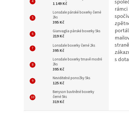
společ
1 149 Kč
rámci
Lonsdale pánské boxerky černé
spočív
2ks
zpětn
395 Kč
portá
Gianvaglia pánské boxerky 5ks
219 Kč
mailov
straně
Lonsdale boxerky černé 2ks
395 Kč
zákaz
s dot
Lonsdale boxerky tmavě modré
2ks
395 Kč
Neviditelné ponožky 5ks
125 Kč
Benyson bavlněné boxerky
černé 5ks
319 Kč
Z
á
p