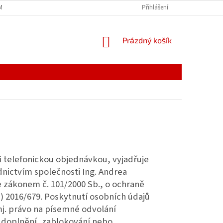
MÍNKY
JAK NAKUPOVAT
PODMÍNKY ZPRACOVÁNÍ OSOBNÍCH ÚDAJŮ
Přihlášení
NÁKUPNÍ
Prázdný košík
KOŠÍK
či telefonickou objednávkou, vyjadřuje
nictvím společnosti Ing. Andrea
 zákonem č. 101/2000 Sb., o ochraně
 2016/679. Poskytnutí osobních údajů
 mj. právo na písemné odvolání
, doplnění, zablokování nebo