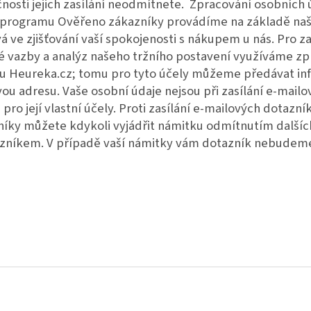
nosti jejich zasílání neodmítnete. Zpracování osobních 
 programu Ověřeno zákazníky provádíme na základě na
á ve zjišťování vaší spokojenosti s nákupem u nás. Pro z
é vazby a analýz našeho tržního postavení využíváme zp
lu Heureka.cz; tomu pro tyto účely můžeme předávat in
ou adresu. Vaše osobní údaje nejsou při zasílání e-mail
 pro její vlastní účely. Proti zasílání e-mailových dota
níky můžete kdykoli vyjádřit námitku odmítnutím další
azníkem. V případě vaší námitky vám dotazník nebudeme 