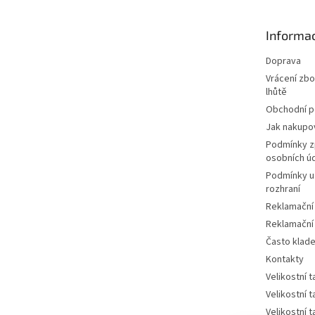
a
t
Informac
í
Doprava
Vrácení zbo
lhůtě
Obchodní 
Jak nakupo
Podmínky z
osobních ú
Podmínky u
rozhraní
Reklamační
Reklamační
Často klad
Kontakty
Velikostní 
Velikostní 
Velikostní 