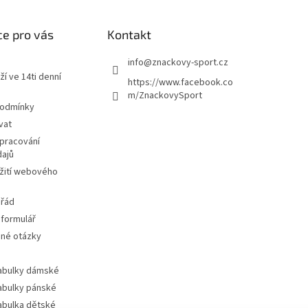
e pro vás
Kontakt
info
@
znackovy-sport.cz
ží ve 14ti denní
https://www.facebook.co
m/ZnackovySport
podmínky
vat
pracování
dajů
žití webového
 řád
 formulář
ené otázky
tabulky dámské
tabulky pánské
tabulka dětské