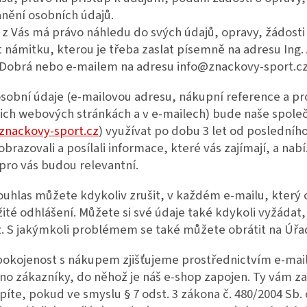
nění osobních údajů.
z Vás má právo náhledu do svých údajů, opravy, žádosti
 námitku, kterou je třeba zaslat písemně na adresu Ing
 Dobrá nebo e-mailem na adresu info@znackovy-sport.cz
sobní údaje (e-mailovou adresu, nákupní reference a p
šich webových stránkách a v e-mailech) bude naše spole
znackovy-sport.cz
) využívat po dobu 3 let od poslední
brazovali a posílali informace, které vás zajímají, a nab
pro vás budou relevantní.
ouhlas můžete kdykoliv zrušit, v každém e-mailu, který 
té odhlášení. Můžete si své údaje také kdykoli vyžáda
. S jakýmkoli problémem se také můžete obrátit na Úřa
spokojenost s nákupem zjišťujeme prostřednictvím e-ma
no zákazníky, do něhož je náš e-shop zapojen. Ty vám z
íte, pokud ve smyslu § 7 odst. 3 zákona č. 480/2004 Sb.