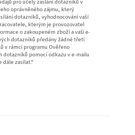
údajů pro účely zaslání dotazníků v
šeho oprávněného zájmu, který
asílání dotazníků, vyhodnocování vaší
racovatele, kterým je provozovatel
formace o zakoupeném zboží a vaši e-
ových dotazníků předány žádné třetí
zníků v rámci programu Ověřeno
ch dotazníků pomocí odkazu v e-mailu
dále zasílat.“