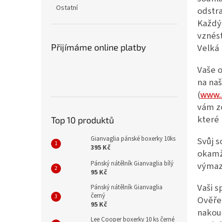
n
Ostatní
odstra
e
Každý 
l
vznést
Velká
Přijímáme online platby
Vaše o
na na
(
www.
vám zo
které 
Top 10 produktů
Gianvaglia pánské boxerky 10ks
Svůj s
395 Kč
okamži
Pánský nátělník Gianvaglia bílý
výmaz
95 Kč
Vaši 
Pánský nátělník Gianvaglia
černý
Ověře
95 Kč
nakoup
Lee Cooper boxerky 10 ks černé