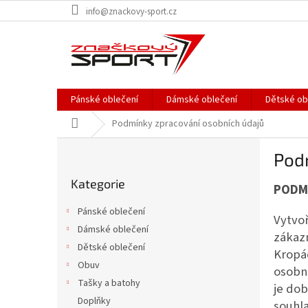
Přejít
info@znackovy-sport.cz
na
obsah
Pánské oblečení
Dámské oblečení
Dětské ob
Domů
Podmínky zpracování osobních údajů
P
Pod
o
Přeskočit
s
Kategorie
kategorie
PODM
t
r
Pánské oblečení
Vytvo
a
Dámské oblečení
n
zákazn
Dětské oblečení
n
Kropáč
í
Obuv
osobn
p
Tašky a batohy
je dob
a
Doplňky
souhla