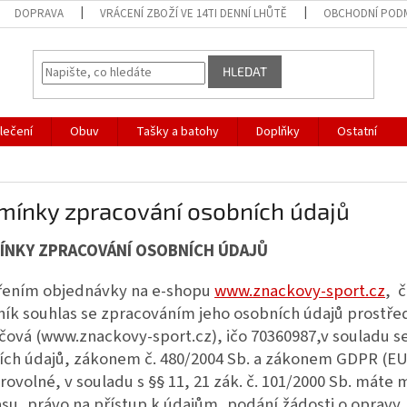
DOPRAVA
VRÁCENÍ ZBOŽÍ VE 14TI DENNÍ LHŮTĚ
OBCHODNÍ POD
HLEDAT
lečení
Obuv
Tašky a batohy
Doplňky
Ostatní
mínky zpracování osobních údajů
ÍNKY ZPRACOVÁNÍ OSOBNÍCH ÚDAJŮ
řením objednávky na e-shopu
www.znackovy-sport.cz
, 
ík souhlas se zpracováním jeho osobních údajů prostřed
ová (www.znackovy-sport.cz), ičo 70360987,v souladu se
ích údajů, zákonem č. 480/2004 Sb. a zákonem GDPR (EU)
rovolné, v souladu s §§ 11, 21 zák. č. 101/2000 Sb. máte
su, právo na přístup k údajům, podání žádosti o opravy