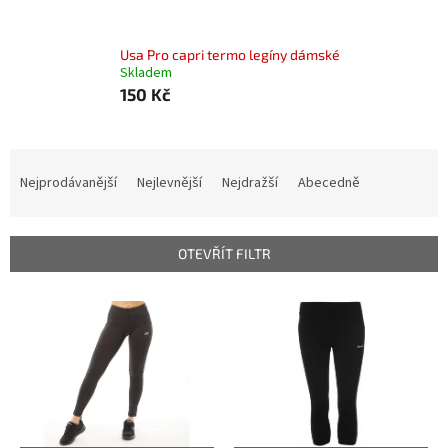
Usa Pro capri termo legíny dámské
Skladem
150 Kč
Ř
a
Nejprodávanější
Nejlevnější
Nejdražší
Abecedně
z
e
n
OTEVŘÍT FILTR
í
p
V
r
ý
o
p
d
i
u
s
k
p
t
r
ů