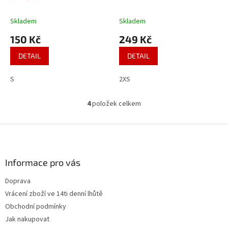
Skladem
Skladem
150 Kč
249 Kč
DETAIL
DETAIL
S
2XS
4
položek celkem
O
v
l
Z
á
á
d
p
a
a
Informace pro vás
c
t
í
Doprava
í
p
Vrácení zboží ve 14ti denní lhůtě
r
v
Obchodní podmínky
k
Jak nakupovat
y