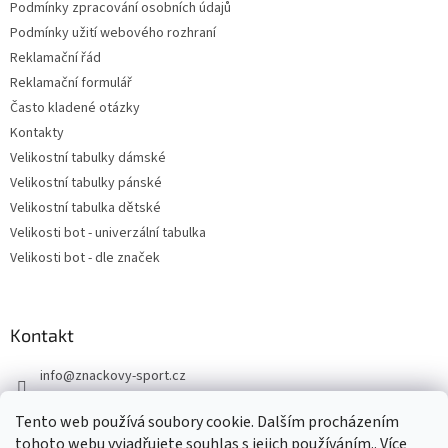
Podmínky zpracování osobních údajů
v
ý
Podmínky užití webového rozhraní
p
Reklamační řád
i
Reklamační formulář
s
u
Často kladené otázky
Kontakty
Velikostní tabulky dámské
Velikostní tabulky pánské
Velikostní tabulka dětské
Velikosti bot - univerzální tabulka
Velikosti bot - dle značek
Kontakt
info
@
znackovy-sport.cz
https://www.facebook.com/ZnackovySport
Tento web používá soubory cookie. Dalším procházením
tohoto webu vyjadřujete souhlas s jejich používáním.. Více