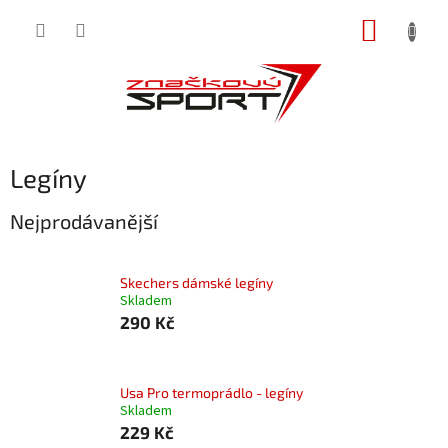
Přejít
NÁKUP
na
obsah
KOŠÍK
Legíny
Nejprodávanější
Skechers dámské legíny
Skladem
290 Kč
Usa Pro termoprádlo - legíny
Skladem
229 Kč