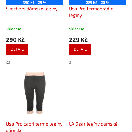
o
390 Kč
–25 %
289 Kč
–20 %
d
Skechers dámské legíny
Usa Pro termoprádlo -
u
legíny
k
t
Skladem
Skladem
ů
290 Kč
229 Kč
DETAIL
DETAIL
XS
S
Usa Pro capri termo legíny
LA Gear legíny dámské
dámské