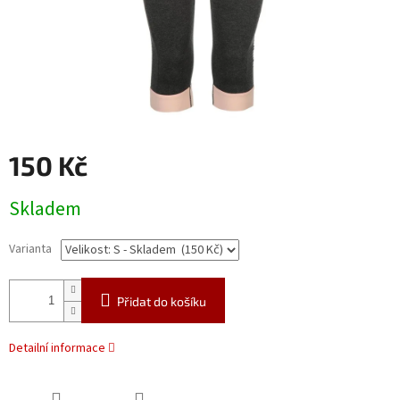
150 Kč
Měrná
Skladem
cena:
Varianta
Přidat do košíku
Detailní informace