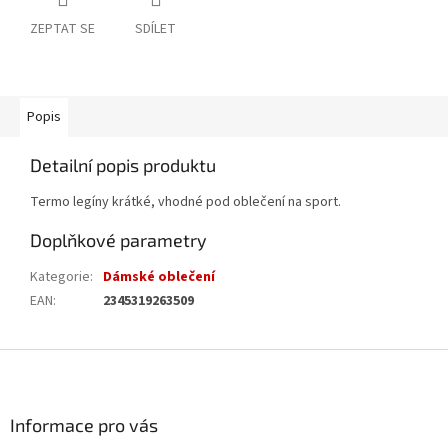
ZEPTAT SE
SDÍLET
Popis
Detailní popis produktu
Termo legíny krátké, vhodné pod oblečení na sport.
Doplňkové parametry
Kategorie
:
Dámské oblečení
EAN
:
2345319263509
Z
á
p
a
Informace pro vás
t