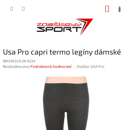
Přejít
NÁKUP
na
obsah
KOŠÍK
Usa Pro capri termo legíny dámské
WH345319-26-4234
Průměrné
Neohodnoceno
Podrobnosti hodnocení
Značka:
USA Pro
hodnocení
produktu
je
0,0
z
5
hvězdiček.