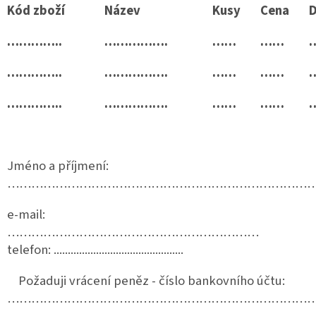
Kód zboží
Název
Kusy
Cena
D
…………..
…………….
……
……
…………..
…………….
……
……
…………..
…………….
……
……
Jméno a příjmení:
……………………………………………………………………
e-mail:
………………………………………………………
telefon: ..............................................
Požaduji vrácení peněz - číslo bankovního účtu:
…………………………………………………………………