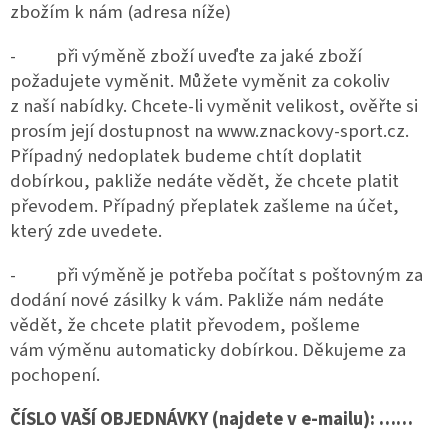
zbožím k nám (adresa níže)
- při výměně zboží uveďte za jaké zboží
požadujete vyměnit. Můžete vyměnit za cokoliv
z naší nabídky. Chcete-li vyměnit velikost, ověřte si
prosím její dostupnost na www.znackovy-sport.cz.
Případný nedoplatek budeme chtít doplatit
dobírkou, pakliže nedáte vědět, že chcete platit
převodem. Případný přeplatek zašleme na účet,
který zde uvedete.
- při výměně je potřeba počítat s poštovným za
dodání nové zásilky k vám. Pakliže nám nedáte
vědět, že chcete platit převodem, pošleme
vám výměnu automaticky dobírkou. Děkujeme za
pochopení.
ČÍSLO VAŠÍ OBJEDNÁVKY (najdete v e-mailu): ……