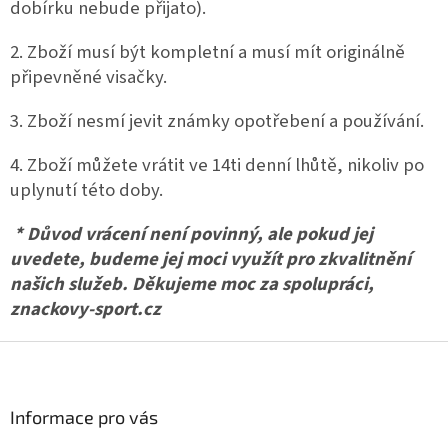
dobírku nebude přijato).
2. Zboží musí být kompletní a musí mít originálně
připevněné visačky.
3. Zboží nesmí jevit známky opotřebení a používání.
4. Zboží můžete vrátit ve 14ti denní lhůtě, nikoliv po
uplynutí této doby.
* Důvod vrácení není povinný, ale pokud jej
uvedete, budeme jej moci využít pro zkvalitnění
našich služeb. Děkujeme moc za spolupráci,
znackovy-sport.cz
Z
á
p
a
Informace pro vás
t