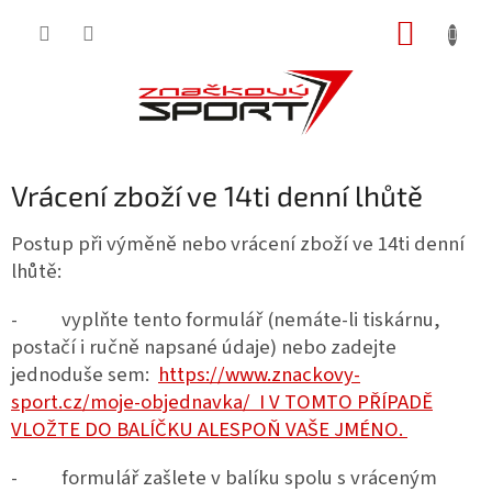
Přejít
NÁKUP
na
obsah
KOŠÍK
Vrácení zboží ve 14ti denní lhůtě
Postup při výměně nebo vrácení zboží ve 14ti denní
lhůtě:
- vyplňte tento formulář (nemáte-li tiskárnu,
postačí i ručně napsané údaje) nebo zadejte
jednoduše sem:
https://www.znackovy-
sport.cz/moje-objednavka/ I V TOMTO PŘÍPADĚ
VLOŽTE DO BALÍČKU ALESPOŇ VAŠE JMÉNO.
- formulář zašlete v balíku spolu s vráceným