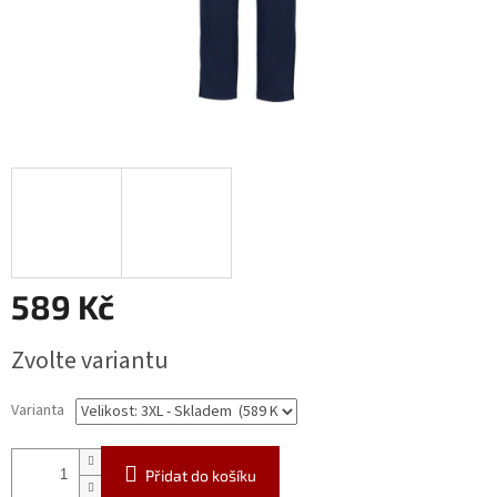
589 Kč
Měrná
Zvolte variantu
cena:
Varianta
Přidat do košíku