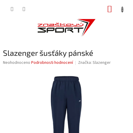
Přejít
NÁKUP
na
obsah
KOŠÍK
Slazenger šusťáky pánské
Průměrné
Neohodnoceno
Podrobnosti hodnocení
Značka:
Slazenger
hodnocení
produktu
je
0,0
z
5
hvězdiček.