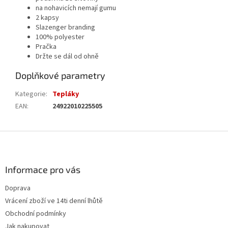
na nohavicích nemají gumu
2 kapsy
Slazenger branding
100% polyester
Pračka
Držte se dál od ohně
Doplňkové parametry
Kategorie
:
Tepláky
EAN
:
24922010225505
Z
á
p
a
Informace pro vás
t
Doprava
í
Vrácení zboží ve 14ti denní lhůtě
Obchodní podmínky
Jak nakupovat