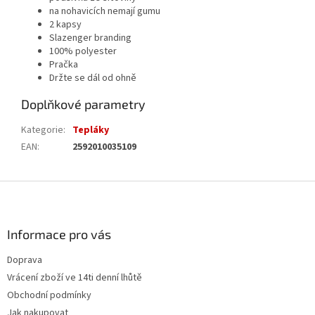
na nohavicích nemají gumu
2 kapsy
Slazenger branding
100% polyester
Pračka
Držte se dál od ohně
Doplňkové parametry
Kategorie
:
Tepláky
EAN
:
2592010035109
Z
á
p
a
Informace pro vás
t
Doprava
í
Vrácení zboží ve 14ti denní lhůtě
Obchodní podmínky
Jak nakupovat