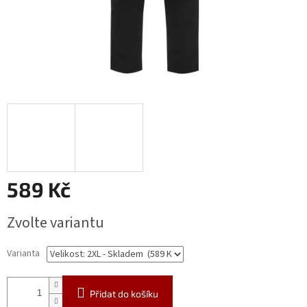
589 Kč
Měrná
Zvolte variantu
cena:
Varianta
Přidat do košíku