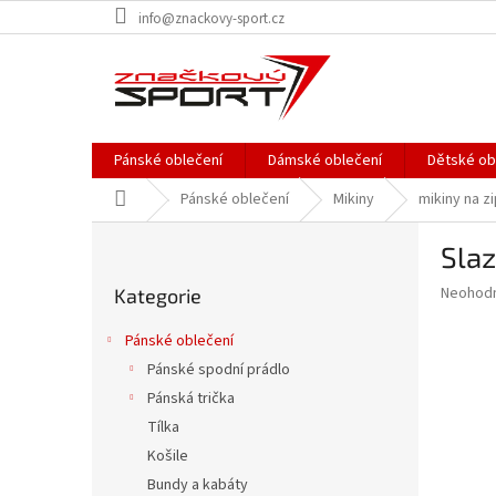
Přejít
info@znackovy-sport.cz
na
obsah
Pánské oblečení
Dámské oblečení
Dětské ob
Domů
Pánské oblečení
Mikiny
mikiny na z
P
Slaz
o
Přeskočit
s
Průměr
Neohod
Kategorie
kategorie
t
hodnoce
r
produkt
Pánské oblečení
a
je
Pánské spodní prádlo
0,0
n
z
Pánská trička
n
5
í
Tílka
hvězdič
p
Košile
a
Bundy a kabáty