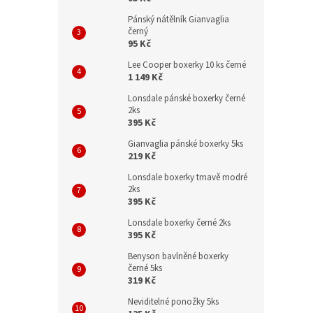
Pánský nátělník Gianvaglia
černý
95 Kč
Lee Cooper boxerky 10 ks černé
1 149 Kč
Lonsdale pánské boxerky černé
2ks
395 Kč
Gianvaglia pánské boxerky 5ks
219 Kč
Lonsdale boxerky tmavě modré
2ks
395 Kč
Lonsdale boxerky černé 2ks
395 Kč
Benyson bavlněné boxerky
černé 5ks
319 Kč
Neviditelné ponožky 5ks