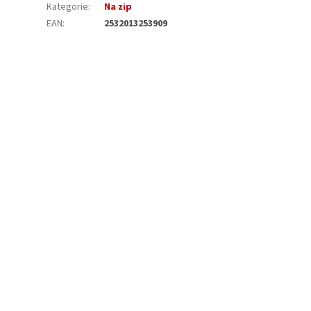
Kategorie
:
Na zip
EAN
:
2532013253909