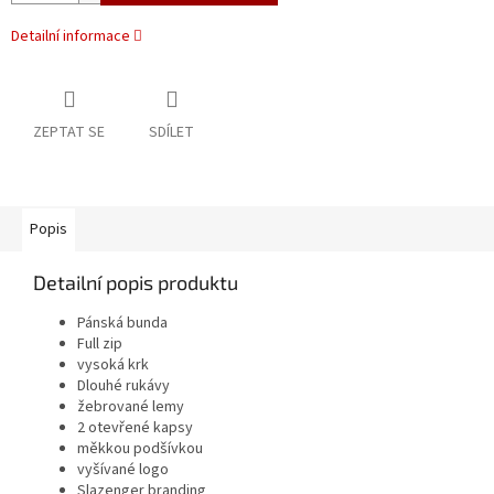
Detailní informace
ZEPTAT SE
SDÍLET
Popis
Detailní popis produktu
Pánská bunda
Full zip
vysoká krk
Dlouhé rukávy
žebrované lemy
2 otevřené kapsy
měkkou podšívkou
vyšívané logo
Slazenger branding