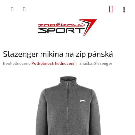
Přejít
NÁKUP
na
obsah
KOŠÍK
Slazenger mikina na zip pánská
Průměrné
Neohodnoceno
Podrobnosti hodnocení
Značka:
Slazenger
hodnocení
produktu
je
0,0
z
5
hvězdiček.