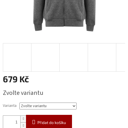
679 Kč
Měrná
Zvolte variantu
cena:
Varianta
Přidat do košíku