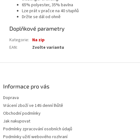
65% polyester, 35% bavlna
Lze prát v pračce na 40 stupňů
Držte se dál od ohně
Doplňkové parametry
Kategorie
:
Na zip
EAN
:
Zvolte variantu
Z
á
p
a
Informace pro vás
t
Doprava
í
Vrácení zboží ve 14ti denní lhůtě
Obchodní podmínky
Jak nakupovat
Podmínky zpracování osobních údajů
Podmínky užití webového rozhraní