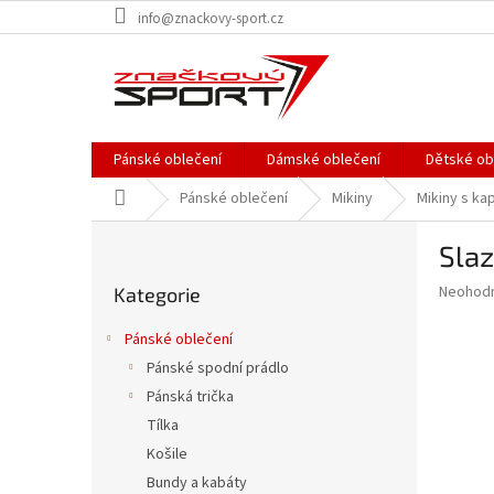
Přejít
info@znackovy-sport.cz
na
obsah
Pánské oblečení
Dámské oblečení
Dětské ob
Domů
Pánské oblečení
Mikiny
Mikiny s ka
P
Sla
o
Přeskočit
s
Průměr
Neohod
Kategorie
kategorie
t
hodnoce
r
produkt
Pánské oblečení
a
je
Pánské spodní prádlo
0,0
n
z
Pánská trička
n
5
í
Tílka
hvězdič
p
Košile
a
Bundy a kabáty