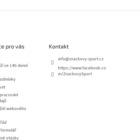
e pro vás
Kontakt
info
@
znackovy-sport.cz
ží ve 14ti denní
https://www.facebook.co
m/ZnackovySport
podmínky
vat
pracování
dajů
žití webového
 řád
 formulář
ené otázky