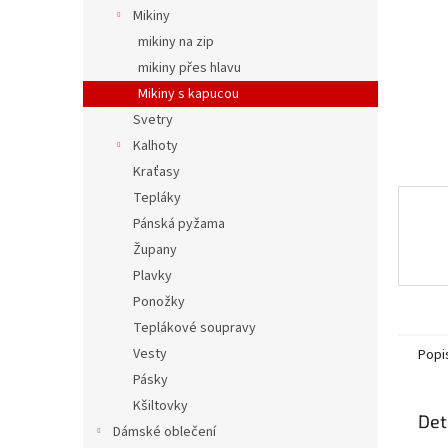
n
Mikiny
e
mikiny na zip
l
mikiny přes hlavu
Mikiny s kapucou
Svetry
Kalhoty
Kraťasy
Tepláky
Pánská pyžama
Župany
Plavky
Ponožky
Teplákové soupravy
Vesty
Popi
Pásky
Kšiltovky
Det
Dámské oblečení