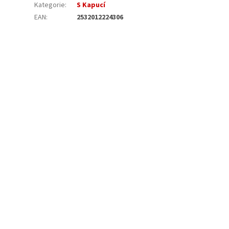
Kategorie
:
S Kapucí
EAN
:
2532012224306