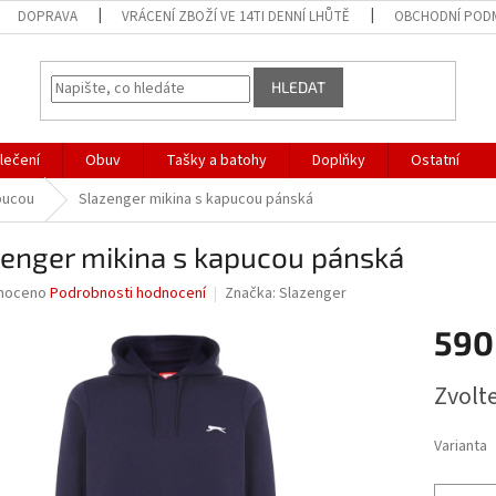
DOPRAVA
VRÁCENÍ ZBOŽÍ VE 14TI DENNÍ LHŮTĚ
OBCHODNÍ POD
HLEDAT
lečení
Obuv
Tašky a batohy
Doplňky
Ostatní
pucou
Slazenger mikina s kapucou pánská
zenger mikina s kapucou pánská
né
noceno
Podrobnosti hodnocení
Značka:
Slazenger
ní
590
u
Měrná
Zvolt
cena:
ek.
Varianta