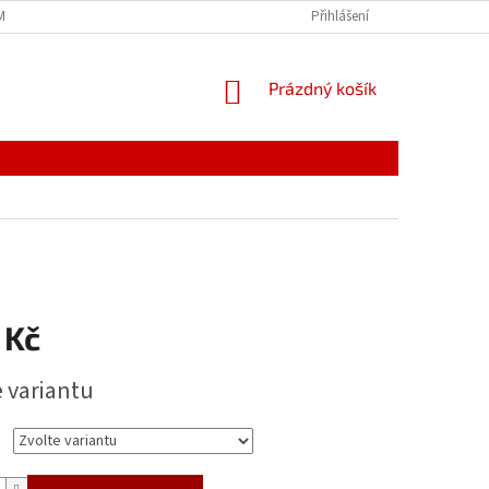
MÍNKY
JAK NAKUPOVAT
PODMÍNKY ZPRACOVÁNÍ OSOBNÍCH ÚDAJŮ
Přihlášení
NÁKUPNÍ
Prázdný košík
KOŠÍK
 Kč
e variantu