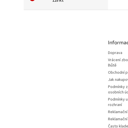
125 Kč
Z
á
p
a
t
Informac
í
Doprava
Vrácení zbo
lhůtě
Obchodní 
Jak nakupo
Podmínky z
osobních ú
Podmínky u
rozhraní
Reklamační
Reklamační
Často klad