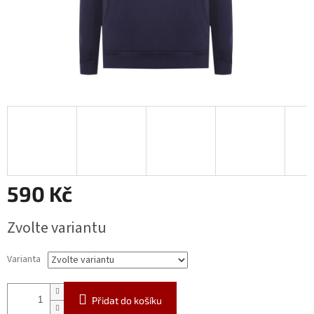
590 Kč
Měrná
Zvolte variantu
cena:
Varianta
Přidat do košíku