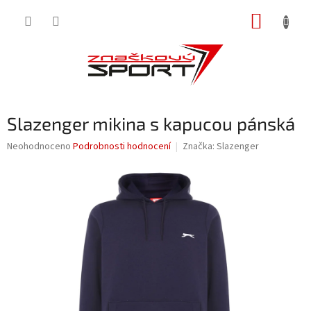
Přejít
NÁKUP
na
obsah
KOŠÍK
Slazenger mikina s kapucou pánská
Průměrné
Neohodnoceno
Podrobnosti hodnocení
Značka:
Slazenger
hodnocení
produktu
je
0,0
z
5
hvězdiček.