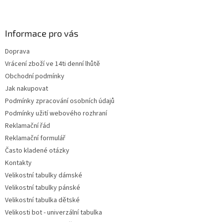
Z
á
p
a
Informace pro vás
t
Doprava
í
Vrácení zboží ve 14ti denní lhůtě
Obchodní podmínky
Jak nakupovat
Podmínky zpracování osobních údajů
Podmínky užití webového rozhraní
Reklamační řád
Reklamační formulář
Často kladené otázky
Kontakty
Velikostní tabulky dámské
Velikostní tabulky pánské
Velikostní tabulka dětské
Velikosti bot - univerzální tabulka