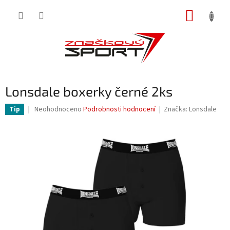
Přejít
NÁKUP
na
obsah
KOŠÍK
Lonsdale boxerky černé 2ks
Průměrné
Neohodnoceno
Podrobnosti hodnocení
Značka:
Lonsdale
Tip
hodnocení
produktu
je
0,0
z
5
hvězdiček.