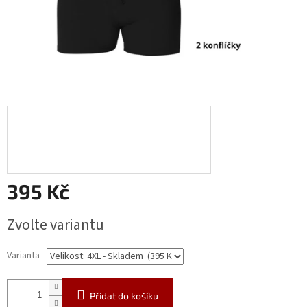
395 Kč
Měrná
Zvolte variantu
cena:
Varianta
Přidat do košíku