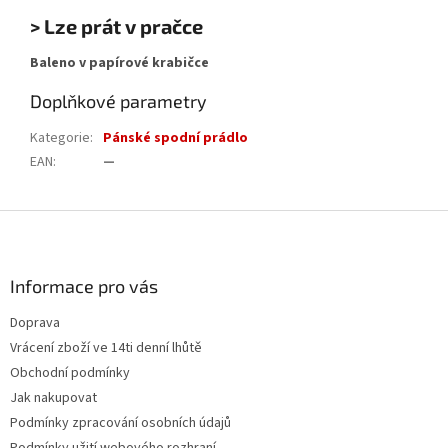
> Lze prát v pračce
Baleno v papírové krabičce
Doplňkové parametry
Kategorie
:
Pánské spodní prádlo
EAN
:
—
Z
á
p
a
Informace pro vás
t
Doprava
í
Vrácení zboží ve 14ti denní lhůtě
Obchodní podmínky
Jak nakupovat
Podmínky zpracování osobních údajů
Podmínky užití webového rozhraní