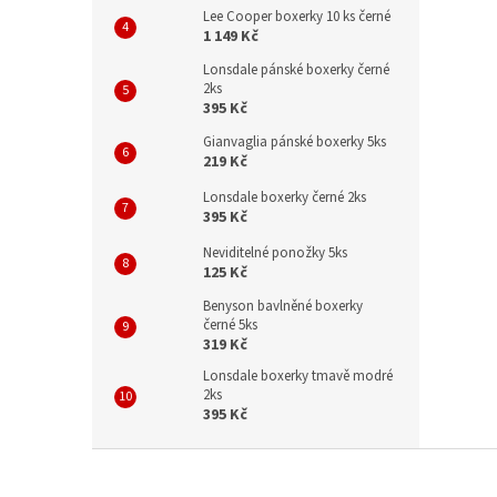
Lee Cooper boxerky 10 ks černé
1 149 Kč
Lonsdale pánské boxerky černé
2ks
395 Kč
Gianvaglia pánské boxerky 5ks
219 Kč
Lonsdale boxerky černé 2ks
395 Kč
Neviditelné ponožky 5ks
125 Kč
Benyson bavlněné boxerky
černé 5ks
319 Kč
Lonsdale boxerky tmavě modré
2ks
395 Kč
Z
á