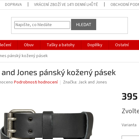
DOPRAVA
VRÁCENÍ ZBOŽÍ VE 14TI DENNÍ LHŮTĚ
OBCHODNÍ POD
HLEDAT
lečení
Obuv
Tašky a batohy
Doplňky
Ostatní
ones pánský kožený pásek
 and Jones pánský kožený pásek
né
noceno
Podrobnosti hodnocení
Značka:
Jack and Jones
ní
395
u
Měrná
Zvolt
cena:
ek.
Varianta