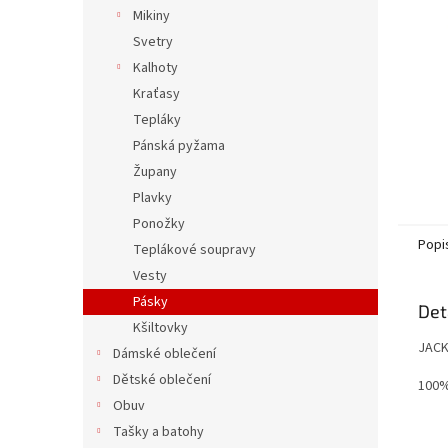
n
Mikiny
e
Svetry
l
Kalhoty
Kraťasy
Tepláky
Pánská pyžama
Župany
Plavky
Ponožky
Popi
Teplákové soupravy
Vesty
Pásky
Det
Kšiltovky
JACK
Dámské oblečení
Dětské oblečení
100%
Obuv
Tašky a batohy