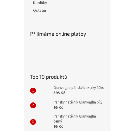
Doplňky
Ostatní
Přijímáme online platby
Top 10 produktů
Gianvaglia pánské boxerky 10ks
395 Kč
Pánský nátělník Gianvaglia bílý
95 Kč
Pánský nátělník Gianvaglia
černý
95 Kč