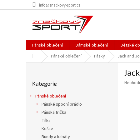
Přejít
info@znackovy-sport.cz
na
obsah
Pánské oblečení
Dámské oblečení
Dětské ob
Domů
Pánské oblečení
Pásky
Jack and J
P
Jack
o
Přeskočit
s
Průměr
Neohod
Kategorie
kategorie
t
hodnoce
r
produkt
Pánské oblečení
a
je
Pánské spodní prádlo
0,0
n
z
Pánská trička
n
5
í
Tílka
hvězdič
p
Košile
a
Bundy a kabáty