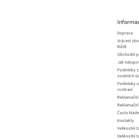
p
a
t
Informac
í
Doprava
Vrácení zbo
lhůtě
Obchodní 
Jak nakupo
Podmínky z
osobních ú
Podmínky u
rozhraní
Reklamační
Reklamační
Často klad
Kontakty
Velikostní 
Velikostní 