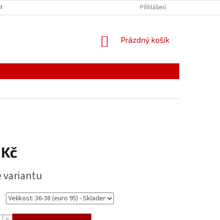
MÍNKY
JAK NAKUPOVAT
PODMÍNKY ZPRACOVÁNÍ OSOBNÍCH ÚDAJŮ
Přihlášení
NÁKUPNÍ
Prázdný košík
KOŠÍK
 Kč
e variantu