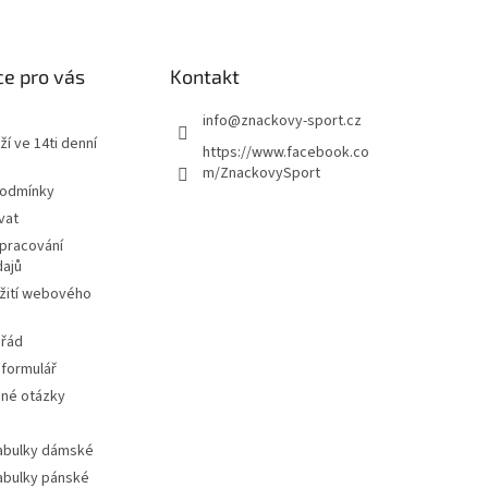
e pro vás
Kontakt
info
@
znackovy-sport.cz
ží ve 14ti denní
https://www.facebook.co
m/ZnackovySport
podmínky
vat
pracování
dajů
žití webového
 řád
 formulář
ené otázky
tabulky dámské
tabulky pánské