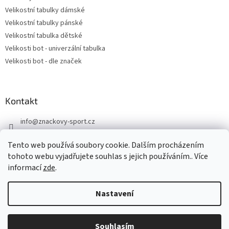
Velikostní tabulky dámské
Velikostní tabulky pánské
Velikostní tabulka dětské
Velikosti bot - univerzální tabulka
Velikosti bot - dle značek
Kontakt
info
@
znackovy-sport.cz
https://www.facebook.com/ZnackovySport
Tento web používá soubory cookie. Dalším procházením
tohoto webu vyjadřujete souhlas s jejich používáním.. Více
informací
zde
.
Nastavení
Vytvořil Shoptet
DOVOLENÁ - objednávky přijaté nyní odešleme v pondělí 10.8.
Souhlasím
Copyright 2026
Značkový sport
. Všechna práva vyhrazena.