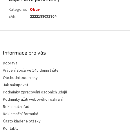
Kategorie
:
Obuv
EAN
:
2222188032804
Z
á
p
a
Informace pro vás
t
Doprava
í
Vrácení zboží ve 14ti denní lhůtě
Obchodní podmínky
Jak nakupovat
Podmínky zpracování osobních údajů
Podmínky užití webového rozhraní
Reklamační řád
Reklamační formulář
Často kladené otázky
Kontakty