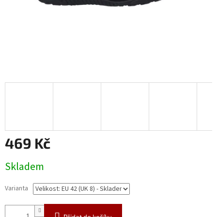
469 Kč
Měrná
Skladem
cena:
Varianta
Přidat do košíku