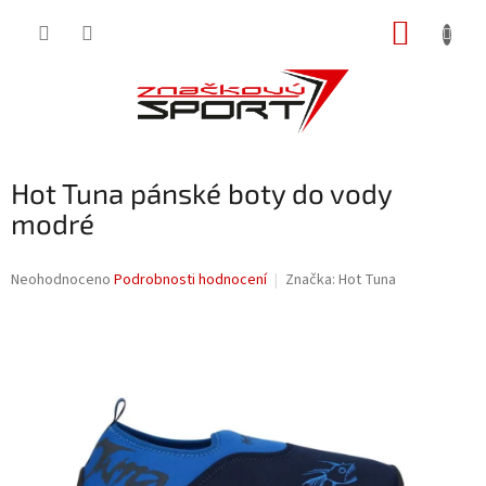
Přejít
NÁKUP
na
obsah
KOŠÍK
Hot Tuna pánské boty do vody
modré
Průměrné
Neohodnoceno
Podrobnosti hodnocení
Značka:
Hot Tuna
hodnocení
produktu
je
0,0
z
5
hvězdiček.