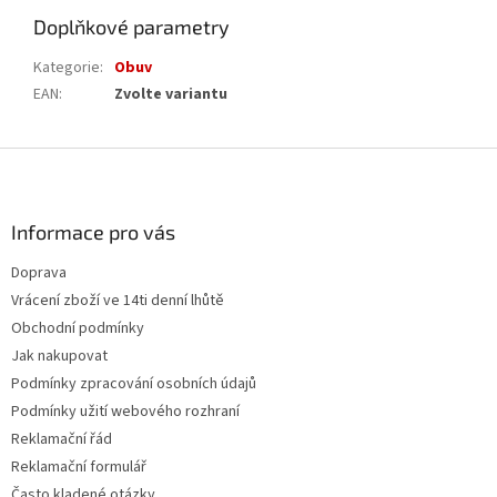
Doplňkové parametry
Kategorie
:
Obuv
EAN
:
Zvolte variantu
Z
á
p
a
Informace pro vás
t
Doprava
í
Vrácení zboží ve 14ti denní lhůtě
Obchodní podmínky
Jak nakupovat
Podmínky zpracování osobních údajů
Podmínky užití webového rozhraní
Reklamační řád
Reklamační formulář
Často kladené otázky