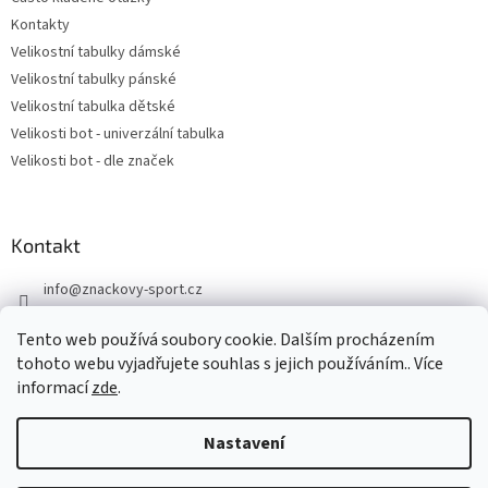
Kontakty
Velikostní tabulky dámské
Velikostní tabulky pánské
Velikostní tabulka dětské
Velikosti bot - univerzální tabulka
Velikosti bot - dle značek
Kontakt
info
@
znackovy-sport.cz
https://www.facebook.com/ZnackovySport
Tento web používá soubory cookie. Dalším procházením
tohoto webu vyjadřujete souhlas s jejich používáním.. Více
informací
zde
.
Nastavení
Vytvořil Shoptet