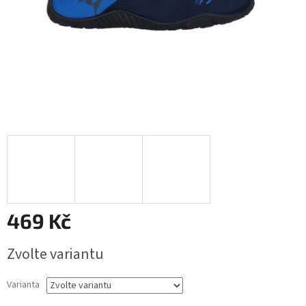
469 Kč
Měrná
Zvolte variantu
cena:
Varianta