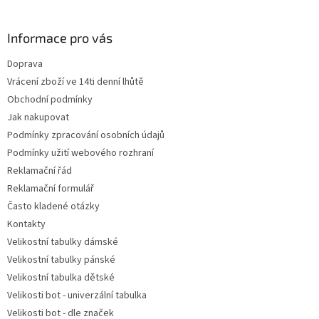
á
p
a
Informace pro vás
t
Doprava
í
Vrácení zboží ve 14ti denní lhůtě
Obchodní podmínky
Jak nakupovat
Podmínky zpracování osobních údajů
Podmínky užití webového rozhraní
Reklamační řád
Reklamační formulář
Často kladené otázky
Kontakty
Velikostní tabulky dámské
Velikostní tabulky pánské
Velikostní tabulka dětské
Velikosti bot - univerzální tabulka
Velikosti bot - dle značek