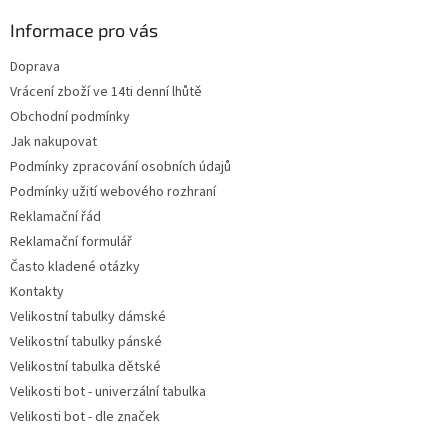
p
a
Informace pro vás
t
Doprava
í
Vrácení zboží ve 14ti denní lhůtě
Obchodní podmínky
Jak nakupovat
Podmínky zpracování osobních údajů
Podmínky užití webového rozhraní
Reklamační řád
Reklamační formulář
Často kladené otázky
Kontakty
Velikostní tabulky dámské
Velikostní tabulky pánské
Velikostní tabulka dětské
Velikosti bot - univerzální tabulka
Velikosti bot - dle značek