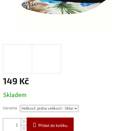
149 Kč
Měrná
Skladem
cena:
Varianta
Přidat do košíku