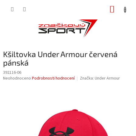
Přejít
NÁKUP
na
obsah
KOŠÍK
Kšiltovka Under Armour červená
pánská
392116-06
Průměrné
Neohodnoceno
Podrobnosti hodnocení
Značka:
Under Armour
hodnocení
produktu
je
0,0
z
5
hvězdiček.