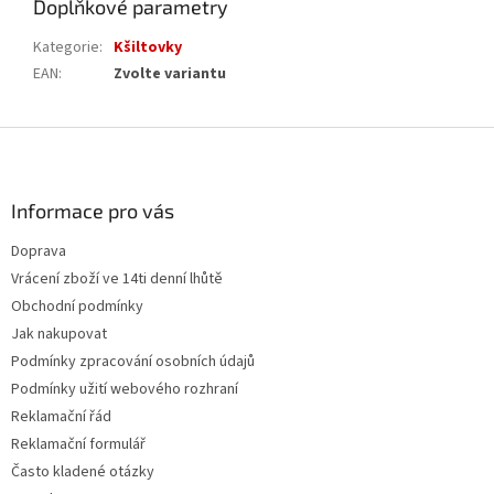
Doplňkové parametry
Kategorie
:
Kšiltovky
EAN
:
Zvolte variantu
Z
á
p
a
Informace pro vás
t
Doprava
í
Vrácení zboží ve 14ti denní lhůtě
Obchodní podmínky
Jak nakupovat
Podmínky zpracování osobních údajů
Podmínky užití webového rozhraní
Reklamační řád
Reklamační formulář
Často kladené otázky