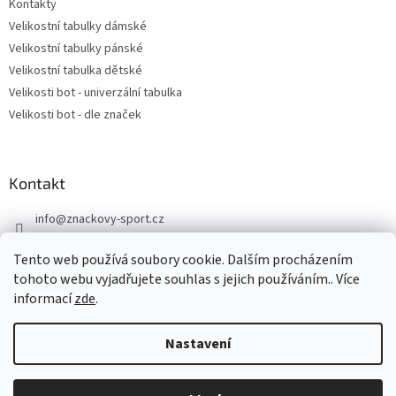
Kontakty
Velikostní tabulky dámské
Velikostní tabulky pánské
Velikostní tabulka dětské
Velikosti bot - univerzální tabulka
Velikosti bot - dle značek
Kontakt
info
@
znackovy-sport.cz
https://www.facebook.com/ZnackovySport
Tento web používá soubory cookie. Dalším procházením
tohoto webu vyjadřujete souhlas s jejich používáním.. Více
informací
zde
.
Nastavení
Vytvořil Shoptet