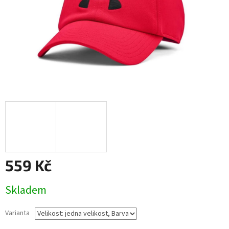
559 Kč
Měrná
Skladem
cena:
Varianta