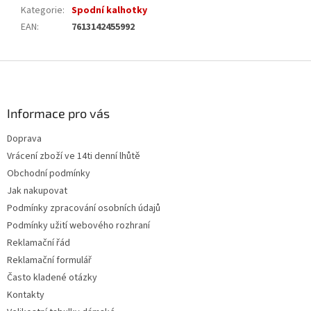
Kategorie
:
Spodní kalhotky
EAN
:
7613142455992
Z
á
p
a
Informace pro vás
t
Doprava
í
Vrácení zboží ve 14ti denní lhůtě
Obchodní podmínky
Jak nakupovat
Podmínky zpracování osobních údajů
Podmínky užití webového rozhraní
Reklamační řád
Reklamační formulář
Často kladené otázky
Kontakty