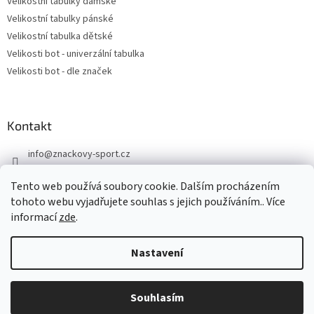
Velikostní tabulky dámské
Velikostní tabulky pánské
Velikostní tabulka dětské
Velikosti bot - univerzální tabulka
Velikosti bot - dle značek
Kontakt
info
@
znackovy-sport.cz
https://www.facebook.com/ZnackovySport
Tento web používá soubory cookie. Dalším procházením
tohoto webu vyjadřujete souhlas s jejich používáním.. Více
informací
zde
.
Nastavení
Vytvořil Shoptet
DOVOLENÁ - objednávky přijaté nyní odešleme v pondělí 10.8.
Souhlasím
Copyright 2026
Značkový sport
. Všechna práva vyhrazena.
Děkujeme za pochopení.