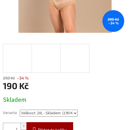
290 Kč
–34 %
290 Kč
–34 %
190 Kč
Měrná
Skladem
cena:
Varianta
Přidat do košíku