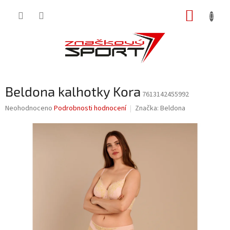
Přejít
NÁKUP
na
obsah
KOŠÍK
Beldona kalhotky Kora
7613142455992
Průměrné
Neohodnoceno
Podrobnosti hodnocení
Značka:
Beldona
hodnocení
produktu
je
0,0
z
5
hvězdiček.