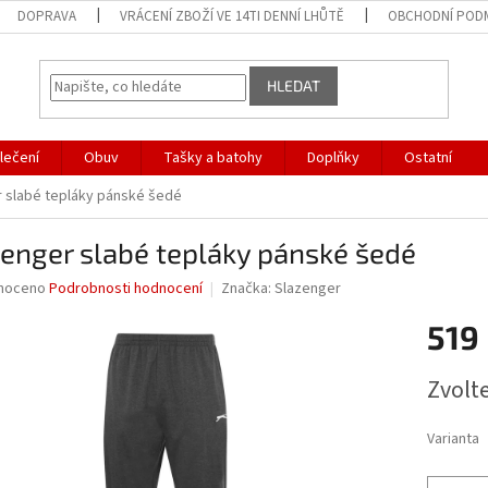
DOPRAVA
VRÁCENÍ ZBOŽÍ VE 14TI DENNÍ LHŮTĚ
OBCHODNÍ POD
HLEDAT
lečení
Obuv
Tašky a batohy
Doplňky
Ostatní
 slabé tepláky pánské šedé
enger slabé tepláky pánské šedé
né
noceno
Podrobnosti hodnocení
Značka:
Slazenger
ní
519
u
Měrná
Zvolt
cena:
ek.
Varianta