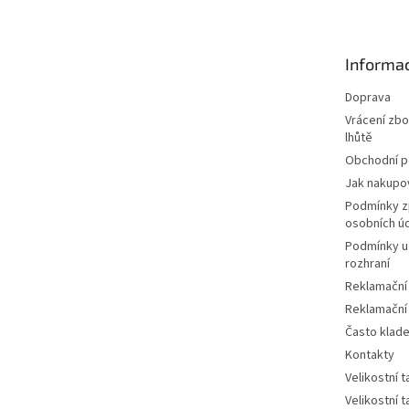
p
a
t
Informac
í
Doprava
Vrácení zbo
lhůtě
Obchodní 
Jak nakupo
Podmínky z
osobních ú
Podmínky u
rozhraní
Reklamační
Reklamační
Často klad
Kontakty
Velikostní 
Velikostní 