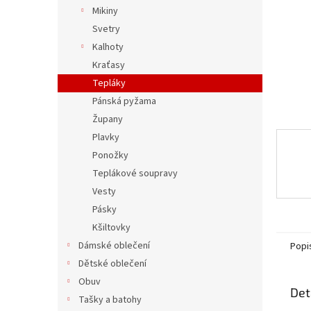
n
Mikiny
e
Svetry
l
Kalhoty
Kraťasy
Tepláky
Pánská pyžama
Župany
Plavky
Ponožky
Teplákové soupravy
Vesty
Pásky
Kšiltovky
Dámské oblečení
Popi
Dětské oblečení
Obuv
Det
Tašky a batohy