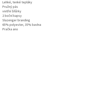
Lehké, tenké tepláky
Pružný pás
vnitřní šňůrky
2 boční kapsy
Slazenger branding
65% polyester, 35% bavlna
Pračka ano