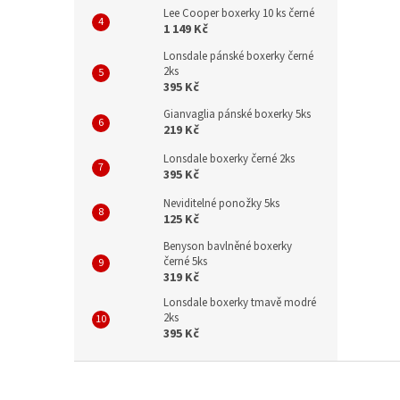
Lee Cooper boxerky 10 ks černé
1 149 Kč
Lonsdale pánské boxerky černé
2ks
395 Kč
Gianvaglia pánské boxerky 5ks
219 Kč
Lonsdale boxerky černé 2ks
395 Kč
Neviditelné ponožky 5ks
125 Kč
Benyson bavlněné boxerky
černé 5ks
319 Kč
Lonsdale boxerky tmavě modré
2ks
395 Kč
Z
á