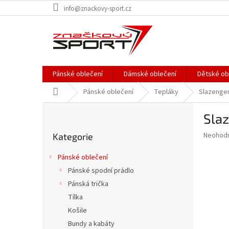
Přejít
info@znackovy-sport.cz
na
obsah
Pánské oblečení
Dámské oblečení
Dětské ob
Domů
Pánské oblečení
Tepláky
Slazenger
P
Slaz
o
Přeskočit
s
Průměr
Neohod
Kategorie
kategorie
t
hodnoce
r
produkt
Pánské oblečení
a
je
Pánské spodní prádlo
0,0
n
z
Pánská trička
n
5
í
Tílka
hvězdič
p
Košile
a
Bundy a kabáty