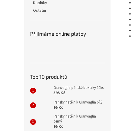
Doplňky
Ostatní
Přijímáme online platby
Top 10 produktů
Gianvaglia pánské boxerky 10ks
395 Kč
Pánský nátělník Gianvaglia bílý
95 Kč
Pánský nátělník Gianvaglia
černý
95 Kč