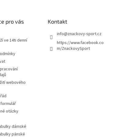
e pro vás
Kontakt
info
@
znackovy-sport.cz
ží ve 14ti denní
https://www.facebook.co
m/ZnackovySport
podmínky
vat
pracování
dajů
žití webového
 řád
 formulář
ené otázky
tabulky dámské
tabulky pánské