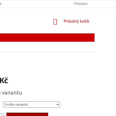
MÍNKY
JAK NAKUPOVAT
PODMÍNKY ZPRACOVÁNÍ OSOBNÍCH ÚDAJŮ
Přihlášení
NÁKUPNÍ
Prázdný košík
KOŠÍK
 Kč
e variantu