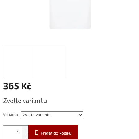
365 Kč
Měrná
Zvolte variantu
cena:
Varianta
Přidat do košíku