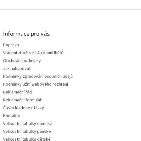
Z
á
p
a
Informace pro vás
t
Doprava
í
Vrácení zboží ve 14ti denní lhůtě
Obchodní podmínky
Jak nakupovat
Podmínky zpracování osobních údajů
Podmínky užití webového rozhraní
Reklamační řád
Reklamační formulář
Často kladené otázky
Kontakty
Velikostní tabulky dámské
Velikostní tabulky pánské
Velikostní tabulka dětské