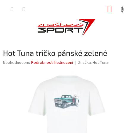
Přejít
NÁKUP
na
obsah
KOŠÍK
Hot Tuna tričko pánské zelené
Průměrné
Neohodnoceno
Podrobnosti hodnocení
Značka:
Hot Tuna
hodnocení
produktu
je
0,0
z
5
hvězdiček.