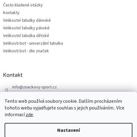
Často kladené otázky
Kontakty
Velikostní tabulky dámské
Velikostní tabulky pánské
Velikostní tabulka dětské
Velikosti bot - univerzální tabulka
Velikosti bot - dle značek
Kontakt
info
@
znackovy-sport.cz
https://www.facebook.com/ZnackovySport
Tento web používá soubory cookie. Dalším procházením
tohoto webu vyjadřujete souhlas s jejich používáním.. Více
informací
zde
.
Nastavení
Vytvořil Shoptet