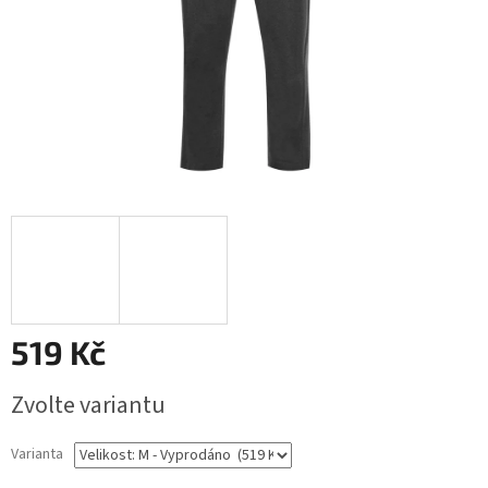
519 Kč
Měrná
Zvolte variantu
cena:
Varianta