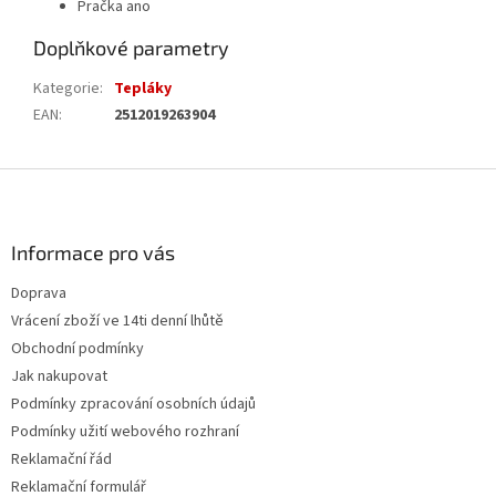
Pračka ano
Doplňkové parametry
Kategorie
:
Tepláky
EAN
:
2512019263904
Z
á
p
a
Informace pro vás
t
Doprava
í
Vrácení zboží ve 14ti denní lhůtě
Obchodní podmínky
Jak nakupovat
Podmínky zpracování osobních údajů
Podmínky užití webového rozhraní
Reklamační řád
Reklamační formulář