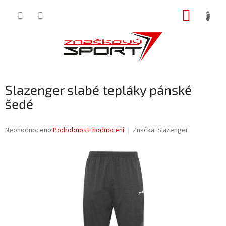
Přejít
NÁKUP
na
obsah
KOŠÍK
Slazenger slabé tepláky pánské
šedé
Průměrné
Neohodnoceno
Podrobnosti hodnocení
Značka:
Slazenger
hodnocení
produktu
je
0,0
z
5
hvězdiček.