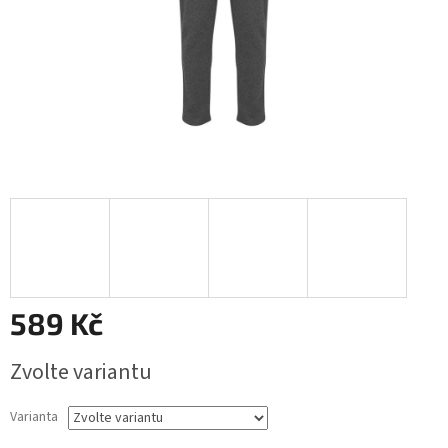
589 Kč
Měrná
Zvolte variantu
cena:
Varianta