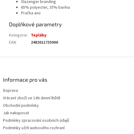
Slazenger branding
65% polyester, 35% bavlna
Pračka ano
Doplňkové parametry
Kategorie
:
Tepláky
EAN
:
2482011735900
Z
á
p
a
Informace pro vás
t
Doprava
í
Vrácení zboží ve 14ti denní lhůtě
Obchodní podmínky
Jak nakupovat
Podmínky zpracování osobních údajů
Podmínky užití webového rozhraní