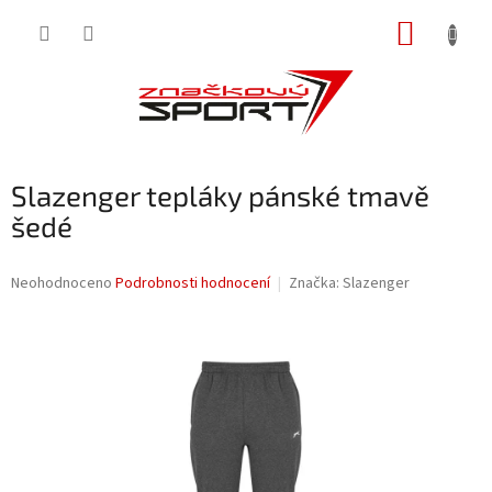
Přejít
NÁKUP
na
obsah
KOŠÍK
Slazenger tepláky pánské tmavě
šedé
Průměrné
Neohodnoceno
Podrobnosti hodnocení
Značka:
Slazenger
hodnocení
produktu
je
0,0
z
5
hvězdiček.