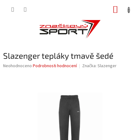
Přejít
NÁKUP
na
obsah
KOŠÍK
Slazenger tepláky tmavě šedé
Průměrné
Neohodnoceno
Podrobnosti hodnocení
Značka:
Slazenger
hodnocení
produktu
je
0,0
z
5
hvězdiček.