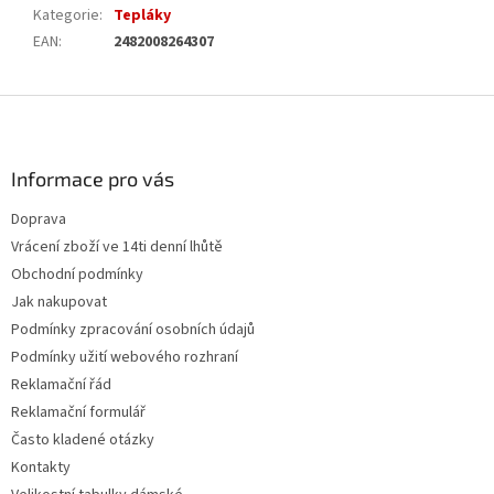
Kategorie
:
Tepláky
EAN
:
2482008264307
Z
á
p
a
Informace pro vás
t
Doprava
í
Vrácení zboží ve 14ti denní lhůtě
Obchodní podmínky
Jak nakupovat
Podmínky zpracování osobních údajů
Podmínky užití webového rozhraní
Reklamační řád
Reklamační formulář
Často kladené otázky
Kontakty