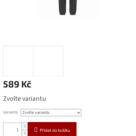
589 Kč
Měrná
Zvolte variantu
cena:
Varianta
Přidat do košíku