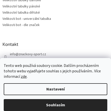
Velikostní tabulky dámské
Velikostní tabulky pánské
Velikostní tabulka dětské
Velikosti bot - univerzální tabulka
Velikosti bot - dle značek
Kontakt
info
@
znackovy-sport.cz
https://www.facebook.com/ZnackovySport
Tento web používá soubory cookie. Dalším procházením
tohoto webu vyjadřujete souhlas s jejich používáním.. Více
informací
zde
.
Nastavení
Vytvořil Shoptet
DOVOLENÁ - objednávky přijaté nyní odešleme v pondělí 10.8.
Souhlasím
Copyright 2026
Značkový sport
. Všechna práva vyhrazena.
Děkujeme za pochopení.