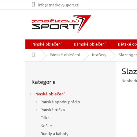
Přejít
info@znackovy-sport.cz
na
obsah
Pánské oblečení
Dámské oblečení
Dětské ob
Domů
Pánské oblečení
Kraťasy
Slazenger
P
Slaz
o
Přeskočit
s
Průměr
Neohod
Kategorie
kategorie
t
hodnoce
r
produkt
Pánské oblečení
a
je
Pánské spodní prádlo
0,0
n
z
Pánská trička
n
5
í
Tílka
hvězdič
p
Košile
a
Bundy a kabáty