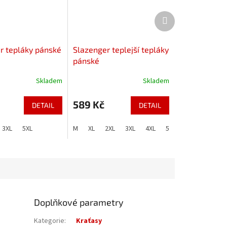
Další
produkt
r tepláky pánské
Slazenger teplejší tepláky
pánské
Skladem
Skladem
589 Kč
DETAIL
DETAIL
3XL
5XL
M
XL
2XL
3XL
4XL
5XL
Doplňkové parametry
Kategorie
:
Kraťasy