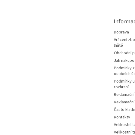
p
a
t
Informac
í
Doprava
Vrácení zbo
lhůtě
Obchodní 
Jak nakupo
Podmínky z
osobních ú
Podmínky u
rozhraní
Reklamační
Reklamační
Často klad
Kontakty
Velikostní 
Velikostní 