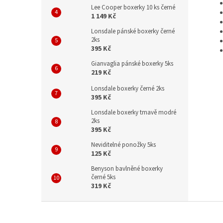
Lee Cooper boxerky 10 ks černé
1 149 Kč
Lonsdale pánské boxerky černé
2ks
395 Kč
Gianvaglia pánské boxerky 5ks
219 Kč
Lonsdale boxerky černé 2ks
395 Kč
Lonsdale boxerky tmavě modré
2ks
395 Kč
Neviditelné ponožky 5ks
125 Kč
Benyson bavlněné boxerky
černé 5ks
319 Kč
Z
á