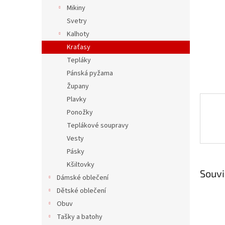
n
Mikiny
e
Svetry
l
Kalhoty
Kraťasy
Tepláky
Pánská pyžama
Župany
Plavky
Ponožky
Teplákové soupravy
Vesty
Pásky
Kšiltovky
Souvi
Dámské oblečení
Dětské oblečení
Obuv
Tašky a batohy