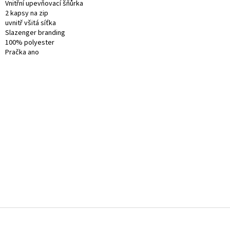
Vnitřní upevňovací šňůrka
2 kapsy na zip
uvnitř všitá síťka
Slazenger branding
100% polyester
Pračka ano