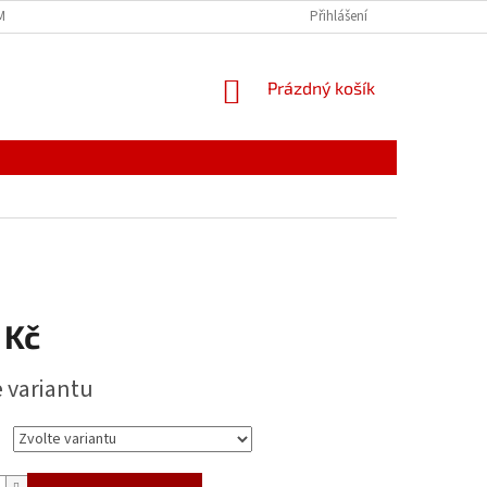
MÍNKY
JAK NAKUPOVAT
PODMÍNKY ZPRACOVÁNÍ OSOBNÍCH ÚDAJŮ
Přihlášení
NÁKUPNÍ
Prázdný košík
KOŠÍK
 Kč
e variantu