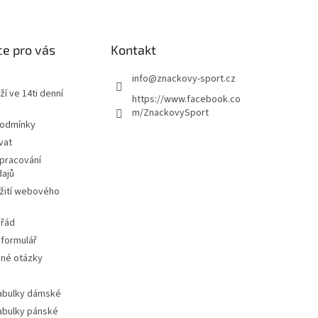
e pro vás
Kontakt
info
@
znackovy-sport.cz
ží ve 14ti denní
https://www.facebook.co
m/ZnackovySport
podmínky
vat
pracování
dajů
žití webového
 řád
 formulář
ené otázky
tabulky dámské
tabulky pánské