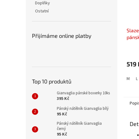
Doplňky
Ostatní
Slaze
Přijímáme online platby
páns
519 
M
L
Top 10 produktů
Gianvaglia pánské boxerky 10ks
395 Kč
Popi
Pánský nátělník Gianvaglia bílý
95 Kč
Det
Pánský nátělník Gianvaglia
černý
95 Kč