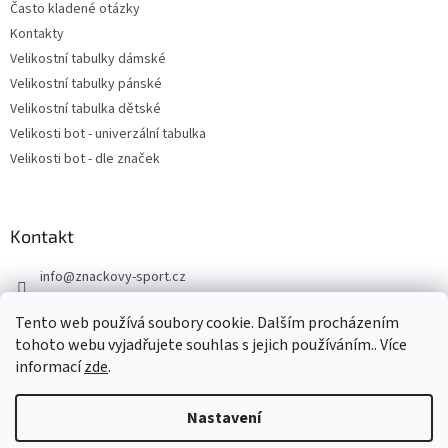
Často kladené otázky
Kontakty
Velikostní tabulky dámské
Velikostní tabulky pánské
Velikostní tabulka dětské
Velikosti bot - univerzální tabulka
Velikosti bot - dle značek
Kontakt
info
@
znackovy-sport.cz
https://www.facebook.com/ZnackovySport
Tento web používá soubory cookie. Dalším procházením
tohoto webu vyjadřujete souhlas s jejich používáním.. Více
informací
zde
.
Nastavení
Vytvořil Shoptet