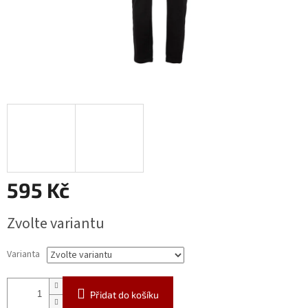
595 Kč
Měrná
Zvolte variantu
cena:
Varianta
Přidat do košíku