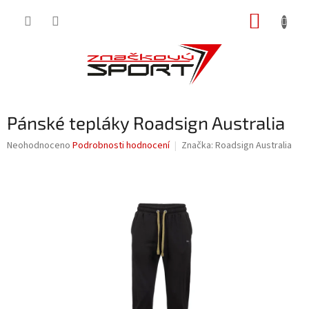
Přejít
NÁKUP
na
obsah
KOŠÍK
Pánské tepláky Roadsign Australia
Průměrné
Neohodnoceno
Podrobnosti hodnocení
Značka:
Roadsign Australia
hodnocení
produktu
je
0,0
z
5
hvězdiček.