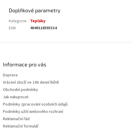
Doplňkové parametry
Kategorie
:
Tepláky
EAN
:
4049118593314
Z
á
p
a
Informace pro vás
t
Doprava
í
Vrácení zboží ve 14ti denní lhůtě
Obchodní podmínky
Jak nakupovat
Podmínky zpracování osobních údajů
Podmínky užití webového rozhraní
Reklamační řád
Reklamační formulář