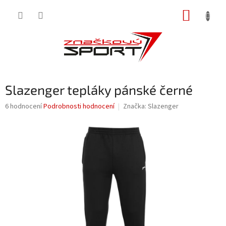
Přejít
NÁKUP
na
obsah
KOŠÍK
Slazenger tepláky pánské černé
Průměrné
6 hodnocení
Podrobnosti hodnocení
Značka:
Slazenger
hodnocení
produktu
je
4,0
z
5
hvězdiček.