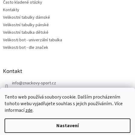
Často kladené otázky
Kontakty
Velikostní tabulky dámské
Velikostní tabulky pánské
Velikostní tabulka dětské
Velikosti bot - univerzální tabulka
Velikosti bot - dle značek
Kontakt
info
@
znackovy-sport.cz
https://www.facebook.com/ZnackovySport
Tento web používá soubory cookie. Dalším procházením
tohoto webu vyjadřujete souhlas s jejich používáním.. Více
informací
zde
.
Nastavení
Vytvořil Shoptet