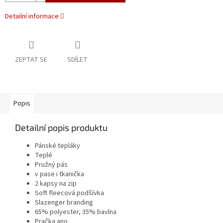
Detailní informace
ZEPTAT SE
SDÍLET
Popis
Detailní popis produktu
Pánské tepláky
Teplé
Pružný pás
v pase i tkanička
2 kapsy na zip
Soft fleecová podšívka
Slazenger branding
65% polyester, 35% bavlna
Pračka ano