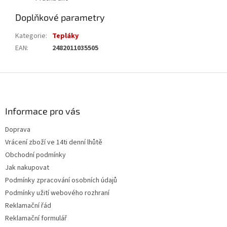
Doplňkové parametry
Kategorie
:
Tepláky
EAN
:
2482011035505
Z
á
p
a
Informace pro vás
t
Doprava
í
Vrácení zboží ve 14ti denní lhůtě
Obchodní podmínky
Jak nakupovat
Podmínky zpracování osobních údajů
Podmínky užití webového rozhraní
Reklamační řád
Reklamační formulář