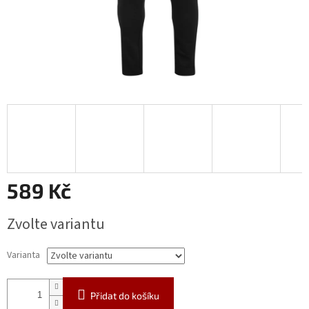
589 Kč
Měrná
Zvolte variantu
cena:
Varianta
Přidat do košíku