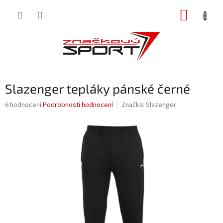
Přejít
NÁKUP
na
obsah
KOŠÍK
Slazenger tepláky pánské černé
Průměrné
6 hodnocení
Podrobnosti hodnocení
Značka:
Slazenger
hodnocení
produktu
je
4,0
z
5
hvězdiček.