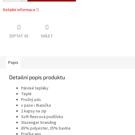
Detailní informace
ZEPTAT SE
SDÍLET
Popis
Detailní popis produktu
Pánské tepláky
Teplé
Pružný pás
v pase i tkanička
2 kapsy na zip
Soft fleecová podšívka
Slazenger branding
65% polyester, 35% bavlna
Pračka ano