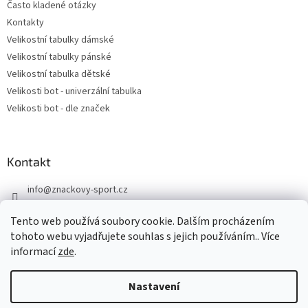
Často kladené otázky
Kontakty
Velikostní tabulky dámské
Velikostní tabulky pánské
Velikostní tabulka dětské
Velikosti bot - univerzální tabulka
Velikosti bot - dle značek
Kontakt
info
@
znackovy-sport.cz
https://www.facebook.com/ZnackovySport
Tento web používá soubory cookie. Dalším procházením
tohoto webu vyjadřujete souhlas s jejich používáním.. Více
informací
zde
.
Nastavení
Vytvořil Shoptet