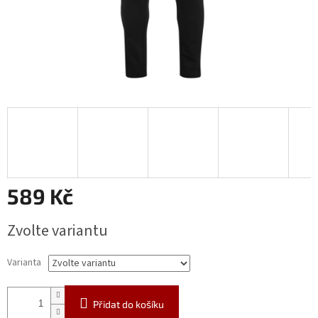
589 Kč
Měrná
Zvolte variantu
cena:
Varianta
Přidat do košíku