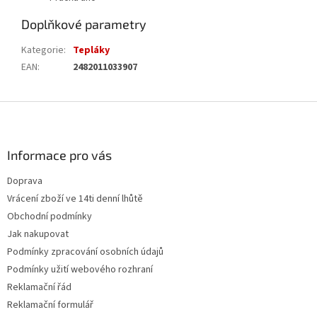
Doplňkové parametry
Kategorie
:
Tepláky
EAN
:
2482011033907
Z
á
p
a
Informace pro vás
t
Doprava
í
Vrácení zboží ve 14ti denní lhůtě
Obchodní podmínky
Jak nakupovat
Podmínky zpracování osobních údajů
Podmínky užití webového rozhraní
Reklamační řád
Reklamační formulář